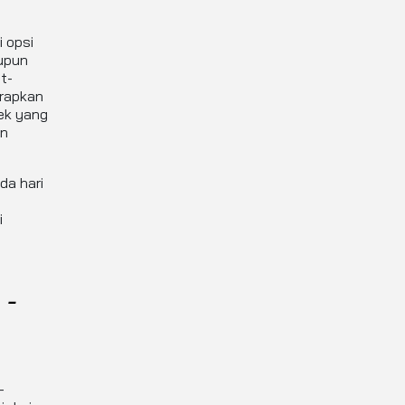
 opsi
aupun
t-
arapkan
ek yang
an
da hari
i
 -
-