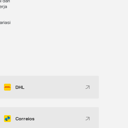
 dari
erja
riasi
DHL
Correios