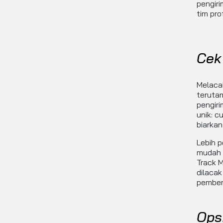
pengiri
tim pro
Cek
Melaca
teruta
pengir
unik: c
biarkan
Lebih p
mudah 
Track 
dilacak
pemberi
Ops