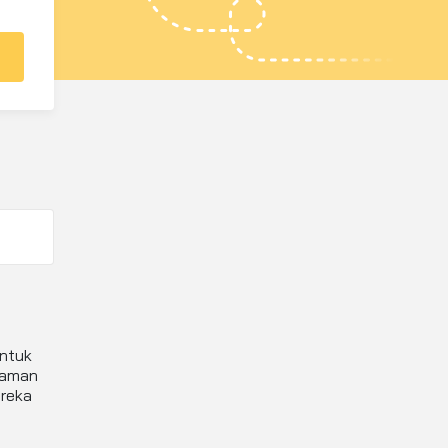
untuk
 aman
reka