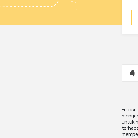
France 
menyed
untuk 
terhad
mempero