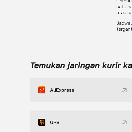
Chronop
satu ha
atau ba
Jadwal 
tergant
Temukan jaringan kurir k
AliExpress
UPS