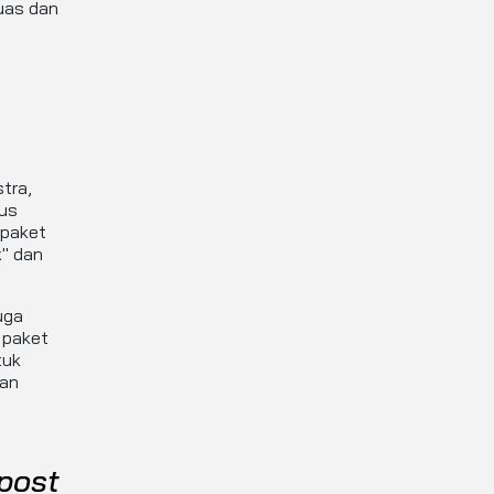
luas dan
tra,
us
 paket
k" dan
uga
 paket
tuk
kan
post