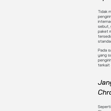
Tidak 
pengiri
interna
sebut, 
paket 
tersedi
standar
Pada s
yang s
pengiri
terkait
Jan
Chr
Seperti