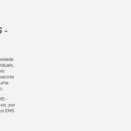
 -
iedade
iduais,
vio
 pacote
 uma
o.
MS -
vio, por
nce EMS