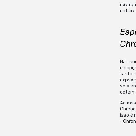
rastrea
notifi
Esp
Chr
Não su
de opçõ
tanto l
expres
seja en
determi
Ao mes
Chronop
isso é 
- Chron