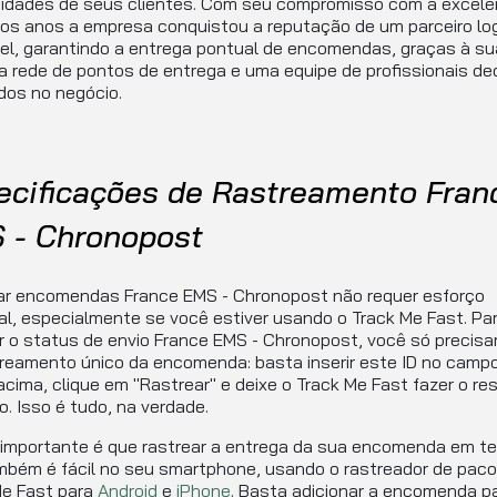
idades de seus clientes. Com seu compromisso com a excelên
os anos a empresa conquistou a reputação de um parceiro log
el, garantindo a entrega pontual de encomendas, graças à su
 rede de pontos de entrega e uma equipe de profissionais de
dos no negócio.
ecificações de Rastreamento Fran
 - Chronopost
ar encomendas France EMS - Chronopost não requer esforço
al, especialmente se você estiver usando o Track Me Fast. Pa
ar o status de envio France EMS - Chronopost, você só precisar
reamento único da encomenda: basta inserir este ID no camp
cima, clique em "Rastrear" e deixe o Track Me Fast fazer o re
o. Isso é tudo, na verdade.
 importante é que rastrear a entrega da sua encomenda em t
mbém é fácil no seu smartphone, usando o rastreador de pac
Me Fast para
Android
e
iPhone
. Basta adicionar a encomenda p