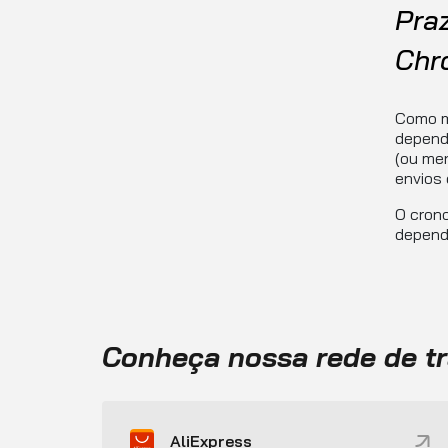
Pra
Chr
Como m
depende
(ou men
envios 
O cron
depende
Conheça nossa rede de t
AliExpress