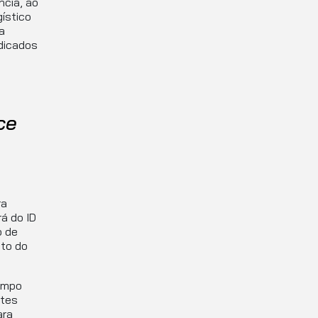
cia, ao
ístico
a
dicados
ce
ra
á do ID
o de
sto do
empo
otes
ara