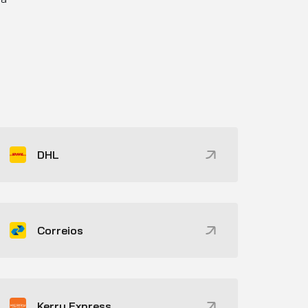
DHL
Correios
Kerry Express