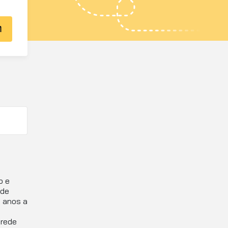
o e
 de
 anos a
 rede