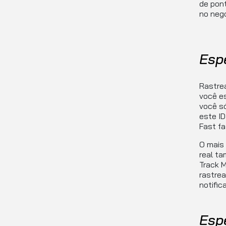
de pont
no negó
Esp
Rastre
você es
você só
este ID
Fast fa
O mais
real ta
Track 
rastrea
notifi
Esp