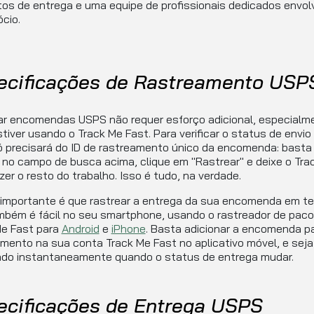
os de entrega e uma equipe de profissionais dedicados envol
cio.
ecificações de Rastreamento USP
ar encomendas USPS não requer esforço adicional, especialm
tiver usando o Track Me Fast. Para verificar o status de envio
 precisará do ID de rastreamento único da encomenda: basta i
 no campo de busca acima, clique em "Rastrear" e deixe o Tra
zer o resto do trabalho. Isso é tudo, na verdade.
 importante é que rastrear a entrega da sua encomenda em t
mbém é fácil no seu smartphone, usando o rastreador de pac
Me Fast para
Android
e
iPhone
. Basta adicionar a encomenda p
mento na sua conta Track Me Fast no aplicativo móvel, e seja
cado instantaneamente quando o status de entrega mudar.
ecificações de Entrega USPS