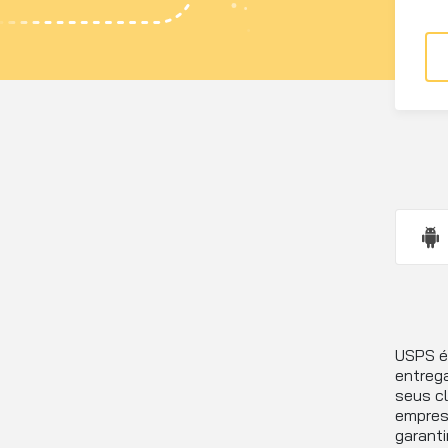
USPS é 
entrega
seus c
empresa
garant