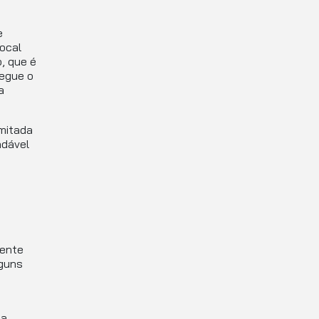
e
ocal
, que é
egue o
a
mitada
ndável
mente
lguns
da