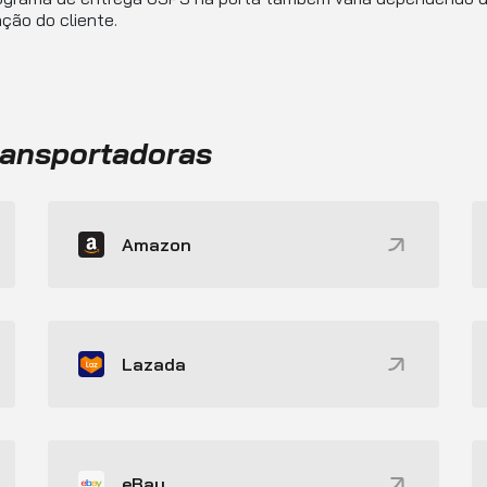
ação do cliente.
ransportadoras
Amazon
Lazada
eBay