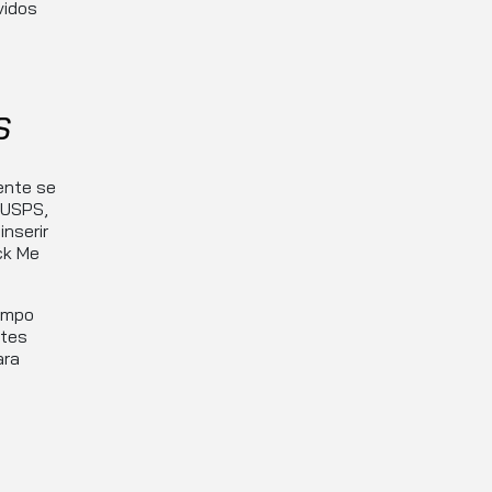
vidos
S
ente se
 USPS,
nserir
ck Me
empo
otes
ara