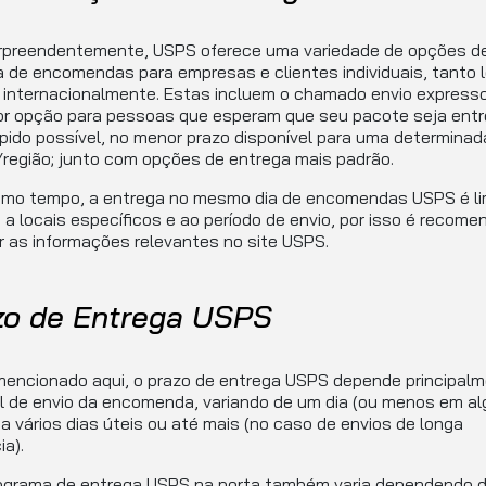
rpreendentemente, USPS oferece uma variedade de opções d
 de encomendas para empresas e clientes individuais, tanto l
 internacionalmente. Estas incluem o chamado envio expresso
or opção para pessoas que esperam que seu pacote seja entr
pido possível, no menor prazo disponível para uma determinad
região; junto com opções de entrega mais padrão.
mo tempo, a entrega no mesmo dia de encomendas USPS é li
a locais específicos e ao período de envio, por isso é recome
ar as informações relevantes no site USPS.
zo de Entrega USPS
encionado aqui, o prazo de entrega USPS depende principal
l de envio da encomenda, variando de um dia (ou menos em a
a vários dias úteis ou até mais (no caso de envios de longa
ia).
ograma de entrega USPS na porta também varia dependendo 