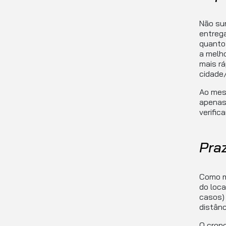
Não su
entrega
quanto
a melh
mais rá
cidade/
Ao mes
apenas 
verific
Pra
Como m
do loca
casos) 
distânc
O cron