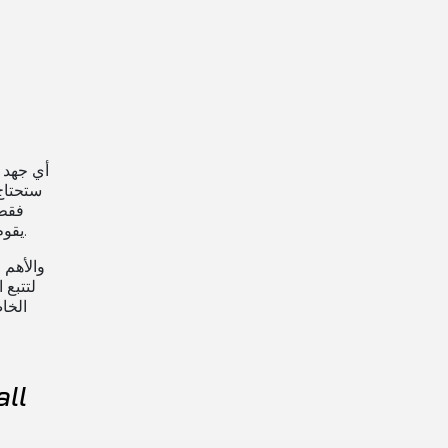
فقط 
أعلاه، ثم انقر على "تتبع" ودع Track Me Fast يقوم ببقية العمل. هذا هو الأمر الواقع.
والأهم 
باستخدام تطبيق ast