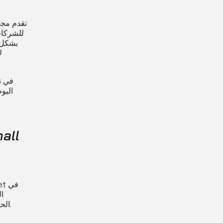
للشركات
بشكل 
ل
اليو
ا
الحالات)إلى عدة أيام عمل أو حتى أطول (في حالة الشحنات على مسافات طويلة).