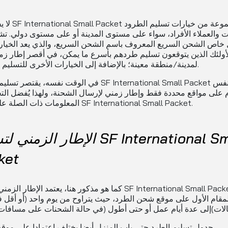
لا يفاجئ أن ll Packet
 والعملاء الأفراد، سواء على مستوى المدينة أو على مستوى دولي. ت
خاص الشحن السريع المعروف باسم الشحن السريع، والذي يعد الخيار
أولئك الذين يتوقعون تسليم طردهم بأسرع ما يمكن، في أقصر إطار زم
لمدينة/منطقة معينة؛ بالإضافة إلى الخيارات الأخرى للتسليم القياسي.
في الوقت نفسه، يقتصر تسليم الطرود national Small Packet
م على مواقع محددة فقط وإطار زمني لإرسال الشحنة، ولهذا يُفضل ال
المعلومات ذات الصلة على موقع SF International Small Packet.
الإطار الزمني لتسليم ational Small
ket
كما هو مذكور هنا، يعتمد الإطار الزمني لتسليم ional Small Packet
لمقام الأول على موقع شحن الطرد، حيث يتراوح من يوم واحد (أو أقل
جدول تسليم الطرد حتى باب المنزل أيضا يختلف اعتمادا على موقع العميل.