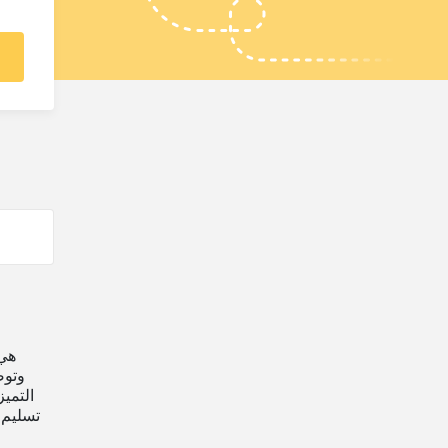
وتوص
التمي
تسليم 