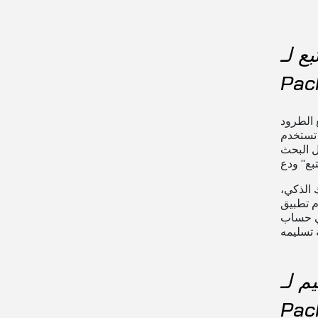
SF Interna
Pac
SF  أي جهد إضافي، خاصة إذا كنت
تستخدم Track Me Fast. لتتبع حالة شحنة SF International Small Packet، ستحتاج
ل البحث
 الذكي،
 التطبيق المحمول، وستتلقى
SF Intern
Pac