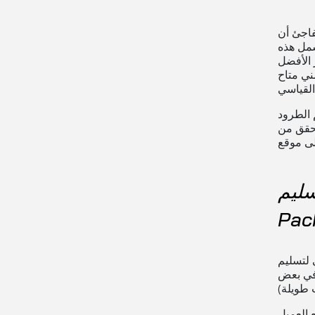
SF International Sma تقدم مجموعة من خيارات تسليم الطرود
شمل هذه
 الأفضل
ني متاح
SF Inter في نفس
تحقق من
SF Intern
Pac
SF Internat في
 في بعض