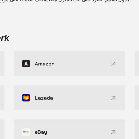
ork
Amazon
Lazada
eBay