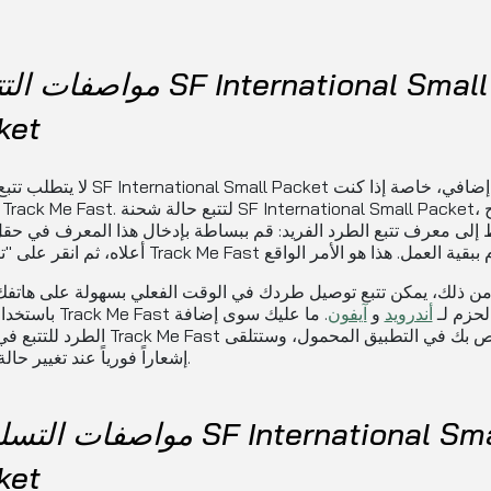
مواصفات التتبع لـ tional Small
ket
لا يتطلب تتبع الطرود International Small Packet
إلى معرف تتبع الطرد الفريد: قم ببساطة بإدخال هذا المعرف في حق
من ذلك، يمكن تتبع توصيل طردك في الوقت الفعلي بسهولة على هاتفك
Track Me F لتتبع الحزم لـ
أندرويد
و
آيفون
. ما عليك سوى إضافة
الطرد للتتبع في حساب Track Me Fast الخاص بك في
إشعاراً فورياً عند تغيير حالة تسليمه.
مواصفات التسليم لـ ational Small
ket