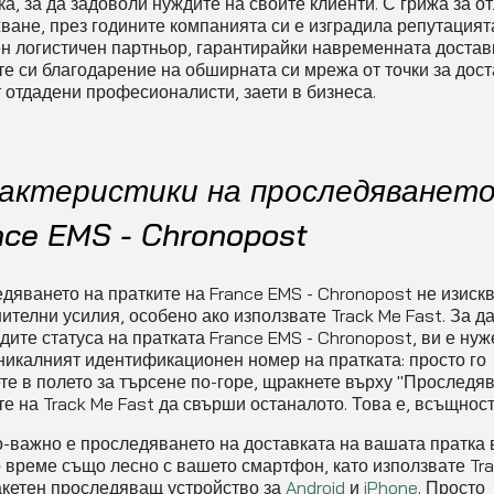
ка, за да задоволи нуждите на своите клиенти. С грижа за о
ване, през годините компанията си е изградила репутацият
н логистичен партньор, гарантирайки навременната достав
те си благодарение на обширната си мрежа от точки за дост
т отдадени професионалисти, заети в бизнеса.
актеристики на проследяването
nce EMS - Chronopost
дяването на пратките на France EMS - Chronopost не изиск
ителни усилия, особено ако използвате Track Me Fast. За д
дите статуса на пратката France EMS - Chronopost, ви е нуж
никалният идентификационен номер на пратката: просто го
те в полето за търсене по-горе, щракнете върху "Проследяв
те на Track Me Fast да свърши останалото. Това е, всъщност,
-важно е проследяването на доставката на вашата пратка 
 време също лесно с вашето смартфон, като използвате Tr
акетен проследяващ устройство за
Android
и
iPhone
. Просто