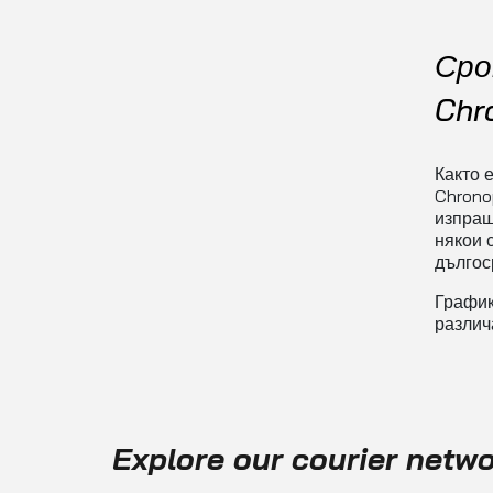
Сро
Chr
Както е
Chrono
изпращ
някои 
дългос
График
различ
Explore our courier netw