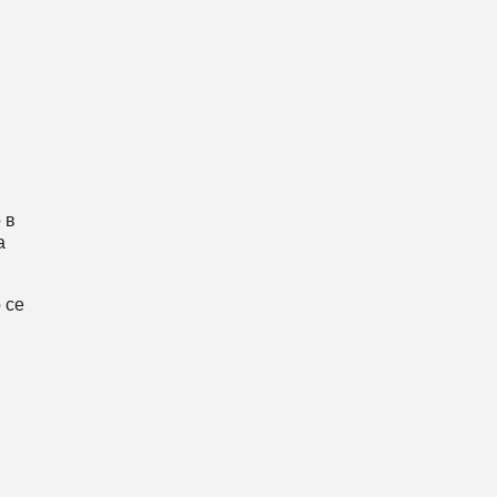
 в
а
 се