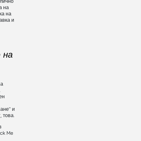
тлично
а на
ка на
авка и
 на
ва
а
ен
ане" и
 това.
в
ack Me