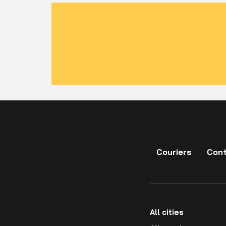
Couriers
Cont
All cities