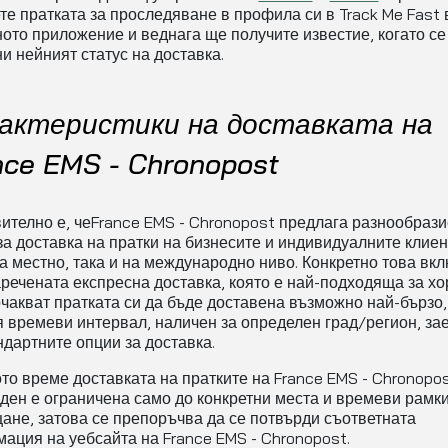
те пратката за проследяване в профила си в Track Me Fast 
ото приложение и веднага ще получите известие, когато се
и нейният статус на доставка.
актеристики на доставката на
nce EMS - Chronopost
ително е, чеFrance EMS - Chronopost предлага разнообрази
за доставка на пратки на бизнесите и индивидуалните клиен
на местно, така и на международно ниво. Конкретно това вк
аречената експресна доставка, която е най-подходяща за хо
очакват пратката си да бъде доставена възможно най-бързо,
я времеви интервал, наличен за определен град/регион, за
ндартните опции за доставка.
то време доставката на пратките на France EMS - Chronopos
ден е ограничена само до конкретни места и времеви рамки
ане, затова се препоръчва да се потвърди съответната
ация на уебсайта на France EMS - Chronopost.