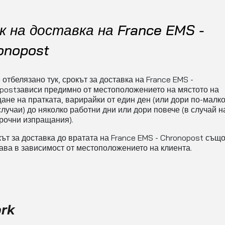
к на доставка на France EMS -
onopost
 отбелязано тук, срокът за доставка на France EMS -
postзависи предимно от местоположението на мястото на
ане на пратката, варирайки от един ден (или дори по-малко
случаи) до няколко работни дни или дори повече (в случай н
рочни изпращания).
ът за доставка до вратата на France EMS - Chronopost също
ава в зависимост от местоположението на клиента.
ork