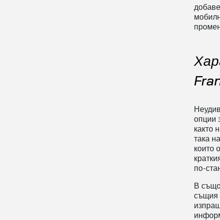
добаве
мобилн
промен
Хар
Fra
Неудив
опции 
както 
така н
които 
кратки
по-ста
В също
същия 
изпращ
информ