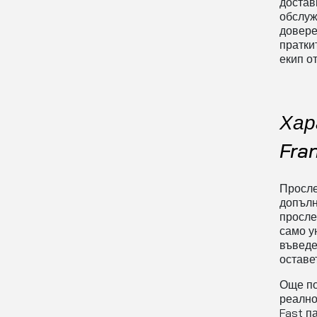
достав
обслуж
довере
пратки
екип о
Хар
Fra
Просле
допълн
просле
само у
въведе
оставе
Още по
реално
Fast п