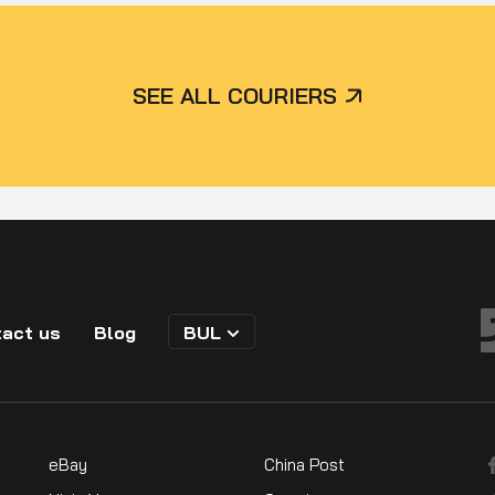
SEE ALL COURIERS
act us
Blog
BUL
eBay
China Post