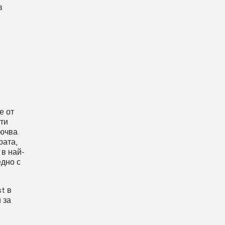
в
е от
ти
лючва
рата,
 в най-
едно с
t в
 за