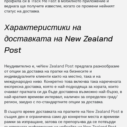
профила си в Track Me Fast в мобилното приложение и
веднага ще получите известие, когато се промени нейният
статус на доставка.
Характеристики на
доставката на New Zealand
Post
Неудивително е, чеNew Zealand Post предлага разнообразие
от опции за доставка на пратки на бизнесите и
индивидуалните клиенти както на местно, така и на
международно ниво. Конкретно това включва така наречената
експресна доставка, която е най-подходяща за хората, които
очакват пратката си да бъде доставена възможно най-бързо, в
най-краткия времеви интервал, наличен за определен град/
регион, заедно с по-стандартните опции за доставка.
В същото време доставката на пратките на New Zealand Post в
същия ден е ограничена само до конкретни места и времеви
рамки за изпращане, затова се препоръчва да се потвърди
съответната информация на уебсайта на New Zealand Post.