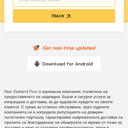
TRACK
Get real-time updates!
Download for Android
New Zealand Post е куриерска компания, посветена на
предоставянето на надеждни, бързи и сигурни услуги за
изпращане и доставка, за да задоволи нуждите на своите
клиенти. С грижа за отлично обслужване, през годините
компанията си е изградила репутацията на доверен
логистичен партньор, гарантирайки навременната доставка на
пратките си благодарение на обширната си мрежа от точки за
доставка и екип от отдадени професионалисти, заети в