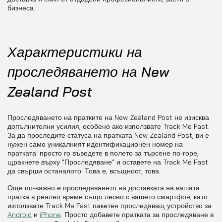
бизнеса.
Характеристики на
проследяването на New
Zealand Post
Проследяването на пратките на New Zealand Post не изисква
допълнителни усилия, особено ако използвате Track Me Fast.
За да проследите статуса на пратката New Zealand Post, ви е
нужен само уникалният идентификационен номер на
пратката: просто го въведете в полето за търсене по-горе,
щракнете върху "Проследяване" и оставете на Track Me Fast
да свърши останалото. Това е, всъщност, това.
Още по-важно е проследяването на доставката на вашата
пратка в реално време също лесно с вашето смартфон, като
използвате Track Me Fast пакетен проследяващ устройство за
Android
и
iPhone
. Просто добавете пратката за проследяване в