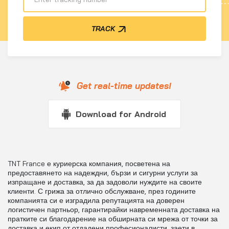
TRACK
Get real-time updates!
Download for Android
TNT France е куриерска компания, посветена на
предоставянето на надеждни, бързи и сигурни услуги за
изпращане и доставка, за да задоволи нуждите на своите
клиенти. С грижа за отлично обслужване, през годините
компанията си е изградила репутацията на доверен
логистичен партньор, гарантирайки навременната доставка на
пратките си благодарение на обширната си мрежа от точки за
доставка и екип от отдадени професионалисти, заети в