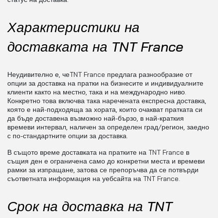
Характеристики на
доставката на TNT France
Неудивително е, чеTNT France предлага разнообразие от
опции за доставка на пратки на бизнесите и индивидуалните
клиенти както на местно, така и на международно ниво.
Конкретно това включва така наречената експресна доставка,
която е най-подходяща за хората, които очакват пратката си
да бъде доставена възможно най-бързо, в най-краткия
времеви интервал, наличен за определен град/регион, заедно
с по-стандартните опции за доставка.
В същото време доставката на пратките на TNT France в
същия ден е ограничена само до конкретни места и времеви
рамки за изпращане, затова се препоръчва да се потвърди
съответната информация на уебсайта на TNT France.
Срок на доставка на TNT