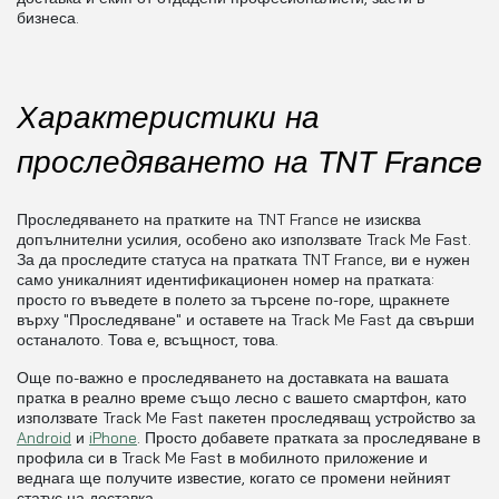
бизнеса.
Характеристики на
проследяването на TNT France
Проследяването на пратките на TNT France не изисква
допълнителни усилия, особено ако използвате Track Me Fast.
За да проследите статуса на пратката TNT France, ви е нужен
само уникалният идентификационен номер на пратката:
просто го въведете в полето за търсене по-горе, щракнете
върху "Проследяване" и оставете на Track Me Fast да свърши
останалото. Това е, всъщност, това.
Още по-важно е проследяването на доставката на вашата
пратка в реално време също лесно с вашето смартфон, като
използвате Track Me Fast пакетен проследяващ устройство за
Android
и
iPhone
. Просто добавете пратката за проследяване в
профила си в Track Me Fast в мобилното приложение и
веднага ще получите известие, когато се промени нейният
статус на доставка.