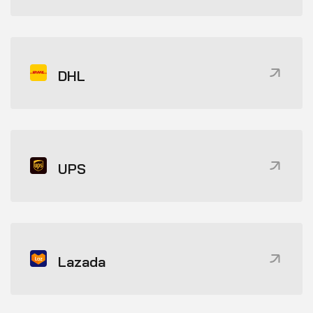
DHL
UPS
Lazada