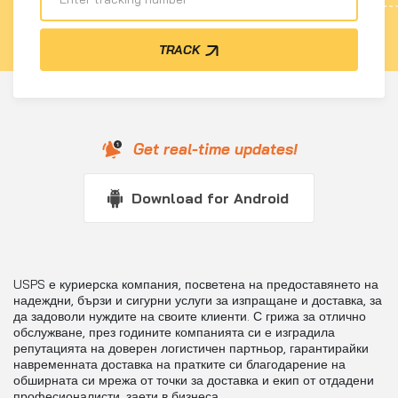
TRACK
Get real-time updates!
Download for Android
USPS е куриерска компания, посветена на предоставянето на
надеждни, бързи и сигурни услуги за изпращане и доставка, за
да задоволи нуждите на своите клиенти. С грижа за отлично
обслужване, през годините компанията си е изградила
репутацията на доверен логистичен партньор, гарантирайки
навременната доставка на пратките си благодарение на
обширната си мрежа от точки за доставка и екип от отдадени
професионалисти, заети в бизнеса.