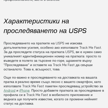
Характеристики на
проследяването на USPS
Проследяването на пратките на USPS не изисква
допълнителни усилия, особено ако използвате Track Me Fast.
За да проследите статуса на пратката USPS, ви е нужен само
уникалният идентификационен номер на пратката: просто го
въведете в полето за търсене по-горе, щракнете върху
"Проследяване" и оставете на Track Me Fast да свърши
останалото. Това е, всъщност, това.
Още по-важно е проследяването на доставката на вашата
пратка в реално време също лесно с вашето смартфон, като
използвате Track Me Fast пакетен проследяващ устройство за
Android
и
iPhone
. Просто добавете пратката за проследяване в
профила си в Track Me Fast в мобилното приложение и
веднага ще получите известие, когато се промени нейният
статус на доставка.