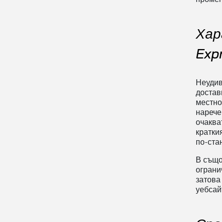
Хар
Exp
Неудив
достав
местно
нарече
очаква
кратки
по-ста
В също
ограни
затова
уебсай