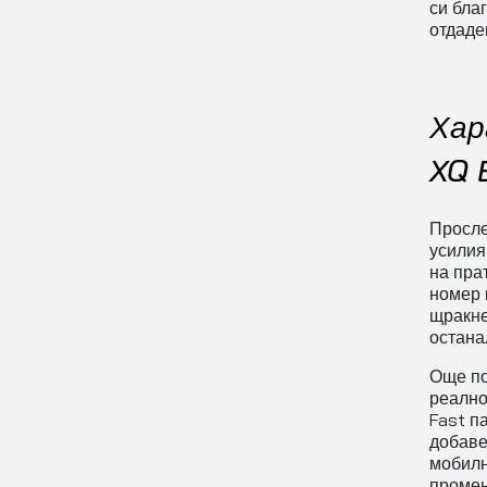
си бла
отдаде
Хар
XQ 
Просле
усилия
на пра
номер 
щракне
останал
Още по
реално
Fast п
добаве
мобилн
промен