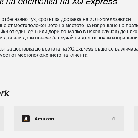
к на доставка на XQ Express
е отбелязано тук, срокът за доставка на XQ Expressзависи
но от местоположението на мястото на изпращане на пратк
йки от един ден (или дори по-малко в някои случаи) до няко
и дни или дори повече (в случай на дългосрочни изпращания
ът за доставка до вратата на XQ Express също се различава
мост от местоположението на клиента.
ork
Amazon