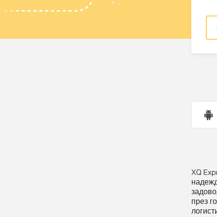
XQ Exp
надежд
задово
през г
логист