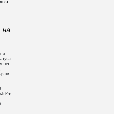
ип от
 на
лни
татуса
ционен
,
върши
в
ack Me
в