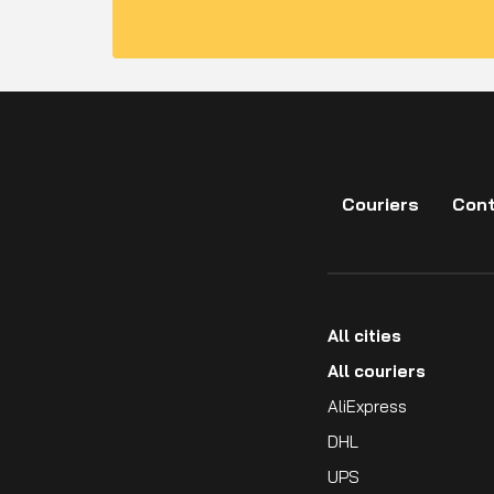
Couriers
Cont
All cities
All couriers
AliExpress
DHL
UPS