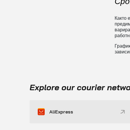
Сро
Както 
предим
варира
работн
График
зависи
Explore our courier netw
AliExpress