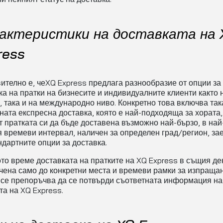
актеристики на доставката на 
ress
ително е, чеXQ Express предлага разнообразие от опции за
ка на пратки на бизнесите и индивидуалните клиенти както 
, така и на международно ниво. Конкретно това включва так
ната експресна доставка, която е най-подходяща за хората,
т пратката си да бъде доставена възможно най-бързо, в най
я времеви интервал, наличен за определен град/регион, за
ндартните опции за доставка.
то време доставката на пратките на XQ Express в същия де
чена само до конкретни места и времеви рамки за изпращан
 се препоръчва да се потвърди съответната информация на
та на XQ Express.