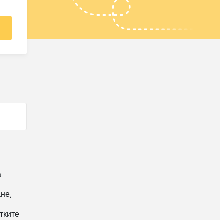
а
не,
тките