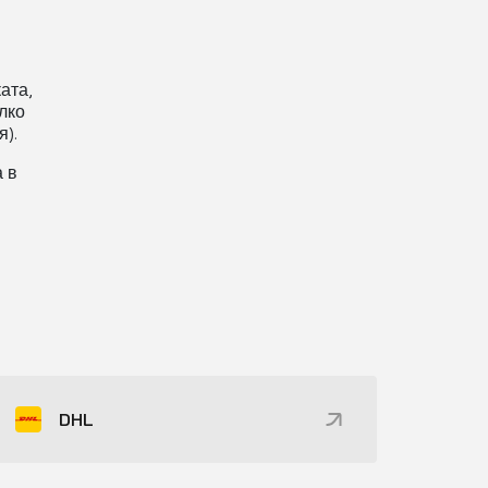
ата,
лко
).
 в
DHL