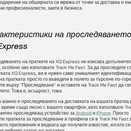
годарение на обширната си мрежа от точки за доставка и ек
ни професионалисти, заети в бизнеса.
актеристики на проследяването
Express
дяването на пратките на XQ Express не изисква допълните
, особено ако използвате Track Me Fast. За да проследите с
тката XQ Express, ви е нужен само уникалният идентифика
на пратката: просто го въведете в полето за търсене по-горе
те върху "Проследяване" и оставете на Track Me Fast да с
ото. Това е, всъщност, това.
-важно е проследяването на доставката на вашата пратка 
 време също лесно с вашето смартфон, като използвате Tr
акетен проследяващ устройство за
Android
и
iPhone
. Просто
те пратката за проследяване в профила си в Track Me Fast 
ото приложение и веднага ще получите известие, когато се
и нейният статус на доставка.