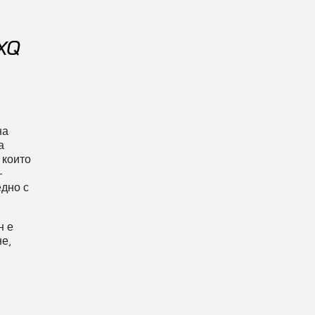
XQ
на
а
 които
-
едно с
н е
е,