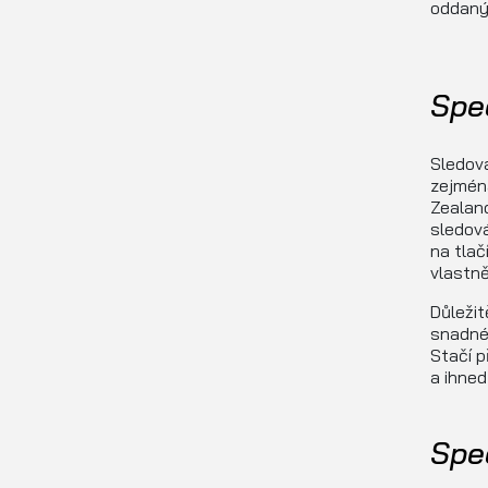
oddanýc
Spe
Sledová
zejména
Zealand
sledová
na tlač
vlastně
Důležit
snadné
Stačí p
a ihned
Spe