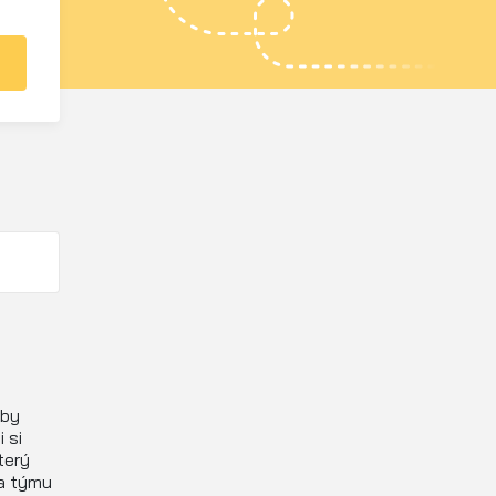
aby
 si
terý
 a týmu