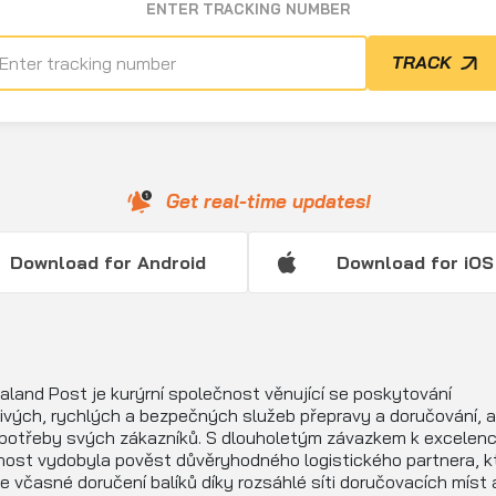
ENTER TRACKING NUMBER
TRACK
Get real-time updates!
Download for Android
Download for iOS
land Post je kurýrní společnost věnující se poskytování
ivých, rychlých a bezpečných služeb přepravy a doručování, 
 potřeby svých zákazníků. S dlouholetým závazkem k excelenci
nost vydobyla pověst důvěryhodného logistického partnera, k
e včasné doručení balíků díky rozsáhlé síti doručovacích míst