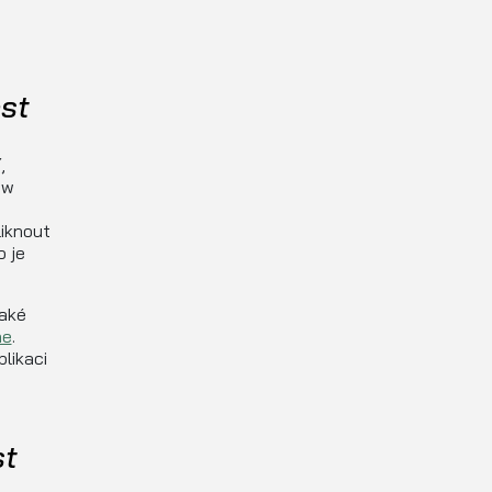
st
,
ew
liknout
o je
také
ne
.
plikaci
st