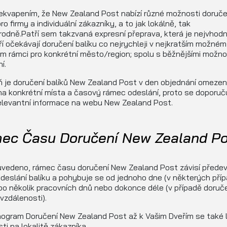
ekvapením, že New Zealand Post nabízí různé možnosti doruče
pro firmy a individuální zákazníky, a to jak lokálně, tak
odně.Patří sem takzvaná expresní přeprava, která je nejvhodně
teří očekávají doručení balíku co nejrychleji v nejkratším možném
 rámci pro konkrétní město/region; spolu s běžnějšími možn
í.
 je doručení balíků New Zealand Post v den objednání omeze
a konkrétní místa a časový rámec odeslání, proto se doporuč
elevantní informace na webu New Zealand Post.
ec Času Doručení New Zealand Po
uvedeno, rámec času doručení New Zealand Post závisí přede
deslání balíku a pohybuje se od jednoho dne (v některých příp
o několik pracovních dnů nebo dokonce déle (v případě doruč
vzdálenosti).
gram Doručení New Zealand Post až k Vašim Dveřím se také li
sti na lokalitě zákazníka.