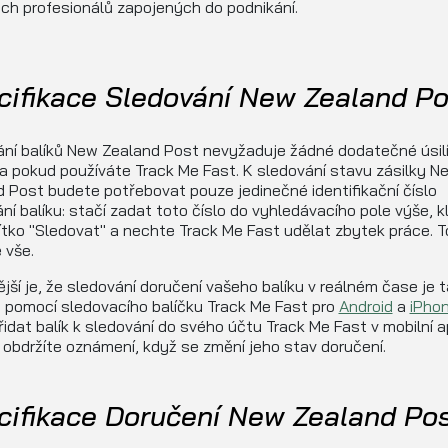
h profesionálů zapojených do podnikání.
cifikace Sledování New Zealand Po
ní balíků New Zealand Post nevyžaduje žádné dodatečné úsilí
 pokud používáte Track Me Fast. K sledování stavu zásilky N
 Post budete potřebovat pouze jedinečné identifikační číslo
ní balíku: stačí zadat toto číslo do vyhledávacího pole výše, k
ítko "Sledovat" a nechte Track Me Fast udělat zbytek práce. T
 vše.
ější je, že sledování doručení vašeho balíku v reálném čase je 
 pomocí sledovacího balíčku Track Me Fast pro
Android
a
iPho
řidat balík k sledování do svého účtu Track Me Fast v mobilní a
 obdržíte oznámení, když se změní jeho stav doručení.
cifikace Doručení New Zealand Po