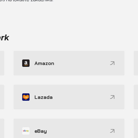
ork
Amazon
Lazada
eBay