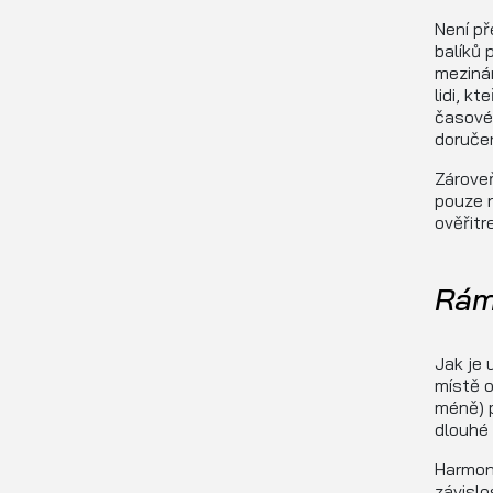
Není př
balíků 
mezinár
lidi, k
časovém
doručen
Zároveň
pouze n
ověřitr
Rám
Jak je 
místě o
méně) p
dlouhé 
Harmono
závislo