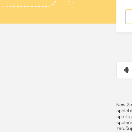
New Zea
spolehl
splnila
společ
zaručuj