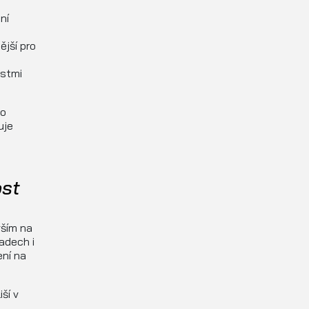
ní
jší pro
ostmi
no
uje
st
vším na
adech i
ení na
ší v