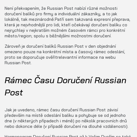
Není překvapením, že Russian Post nabízí různé možnosti
doručení balíků pro firmy a individuální zákazníky, a to jak
lokálně, tak mezinárodně.Patří sem takzvaná expresní přeprava,
která je nejvhodnější pro lidi, kteří očekávají doručení balíku co
nejrychleji v nejkratším možném časovém rámci pro konkrétní
město/region; spolu s běžnějšími možnostmi doručení.
Zároveň je doručení balíků Russian Post v den objednání
omezeno pouze na konkrétní místa a časový rámec odeslání,
proto se doporučuje ověřitrelevantní informace na webu
Russian Post.
Rámec Času Doručení Russian
Post
Jak je uvedeno, rámec času doručení Russian Post závisí
především na místě odeslání balíku a pohybuje se od jednoho
dne (v některých případech i méně) po několik pracovních dnů
nebo dokonce déle (v případě doručení na dlouhé vzdálenosti).
Harmonogram Doručení Russian Post až k Vašim Dveřím se také