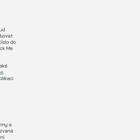
kud
ebovat
číslo do
ack Me
také
ne
.
plikaci
irmy a
kzvaná
ní