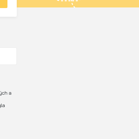
lých a
yla