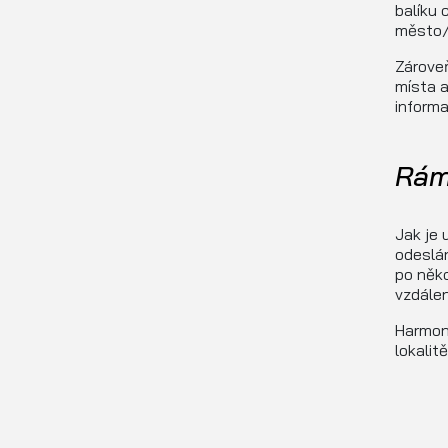
balíku 
město/r
Zároveň
místa a
inform
Rám
Jak je 
odeslán
po něko
vzdálen
Harmono
lokalit