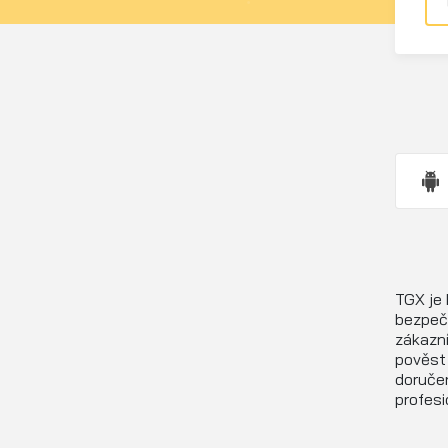
TGX je 
bezpečn
zákazní
pověst 
doručen
profesi