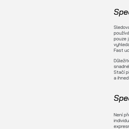
Spe
Sledová
používá
pouze j
vyhledá
Fast ud
Důležit
snadné
Stačí p
a ihned
Spe
Není př
individ
expresn