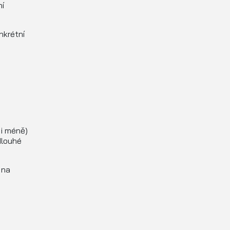
ní
nkrétní
 i méně)
dlouhé
 na