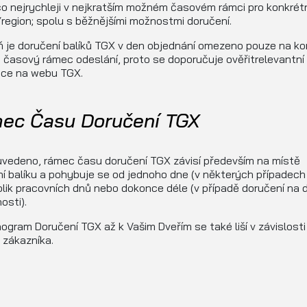
co nejrychleji v nejkratším možném časovém rámci pro konkrét
egion; spolu s běžnějšími možnostmi doručení.
 je doručení balíků TGX v den objednání omezeno pouze na ko
 časový rámec odeslání, proto se doporučuje ověřitrelevantní
ace na webu TGX.
ec Času Doručení TGX
uvedeno, rámec času doručení TGX závisí především na místě
í balíku a pohybuje se od jednoho dne (v některých případech
lik pracovních dnů nebo dokonce déle (v případě doručení na 
osti).
gram Doručení TGX až k Vašim Dveřím se také liší v závislosti
ě zákazníka.