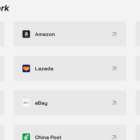
ork
Amazon
Lazada
eBay
China Post