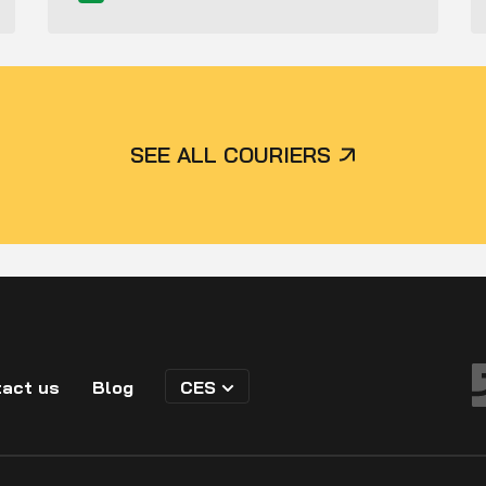
SEE ALL COURIERS
act us
Blog
CES