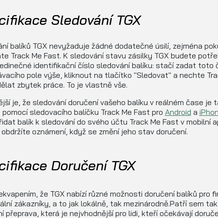
cifikace Sledování TGX
ní balíků TGX nevyžaduje žádné dodatečné úsilí, zejména po
te Track Me Fast. K sledování stavu zásilky TGX budete potř
edinečné identifikační číslo sledování balíku: stačí zadat toto 
vacího pole výše, kliknout na tlačítko "Sledovat" a nechte Tr
ělat zbytek práce. To je vlastně vše.
ější je, že sledování doručení vašeho balíku v reálném čase je 
 pomocí sledovacího balíčku Track Me Fast pro
Android
a
iPho
řidat balík k sledování do svého účtu Track Me Fast v mobilní a
 obdržíte oznámení, když se změní jeho stav doručení.
cifikace Doručení TGX
ekvapením, že TGX nabízí různé možnosti doručení balíků pro f
uální zákazníky, a to jak lokálně, tak mezinárodně.Patří sem ta
í přeprava, která je nejvhodnější pro lidi, kteří očekávají doruče