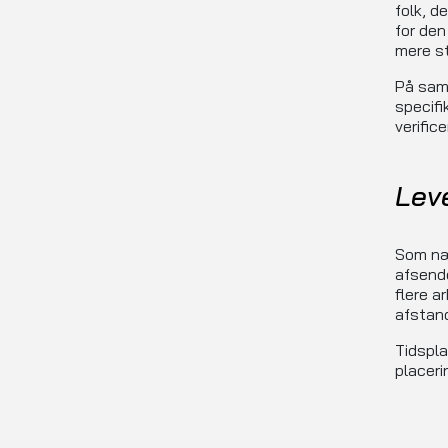
folk, d
for de
mere st
På samm
specifi
verific
Lev
Som næ
afsende
flere a
afstand
Tidspla
placeri