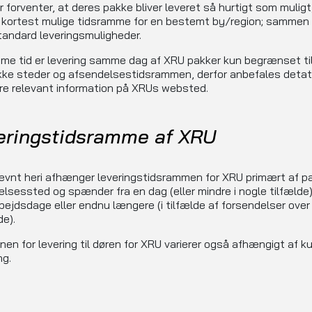
er forventer, at deres pakke bliver leveret så hurtigt som muligt
n kortest mulige tidsramme for en bestemt by/region; sammen
andard leveringsmuligheder.
e tid er levering samme dag af XRU pakker kun begrænset ti
kke steder og afsendelsestidsrammen, derfor anbefales detat
ere relevant information på XRUs websted.
eringstidsramme af XRU
vnt heri afhænger leveringstidsrammen for XRU primært af p
lsessted og spænder fra en dag (eller mindre i nogle tilfælde) 
rbejdsdage eller endnu længere (i tilfælde af forsendelser over
e).
nen for levering til døren for XRU varierer også afhængigt af 
ng.