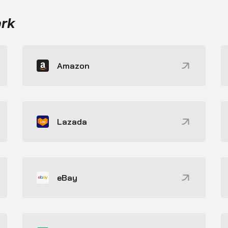
ork
Amazon
Lazada
eBay