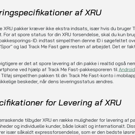
ringspecifikationer af XRU
e XRU pakker kræver ikke ekstra indsats, især hvis du bruger 
. For at spore status for din XRU forsendelse, skal du kun br
pakkesporings-ID: indtast simpelthen denne ID i søgefeltet ov
 "Spor" og lad Track Me Fast gøre resten af arbejdet. Det er fak
igtigere er det at spore levering af din pakke i realtid også ne
rtphone ved hjælp af Track Me Fast-pakkesporeren til
Android
. Tilføj simpelthen pakken til din Track Me Fast-konto i mobila
likkelige beskeder, når dens leveringsstatus ændres.
ifikationer for Levering af XRU
erraskende tilbyder XRU en række muligheder for levering af pak
heder og individuelle kunder, både lokalt og internationalt. Dis
rer især såkaldt expressforsendelse, som er den bedste løsnin