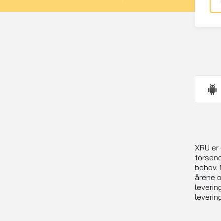
XRU er 
forsend
behov. 
årene o
leverin
leverin