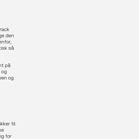
Track
uge den
enfor,
tisk så
mt på
og
ppen og
ker til
se
g for