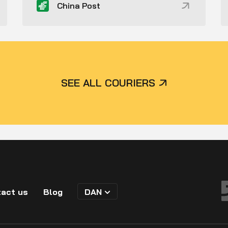
China Post
SEE ALL COURIERS
act us
Blog
DAN