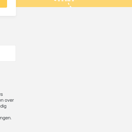
rs
en over
idig
ingen.