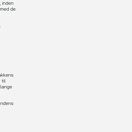
, inden
 med de
l
akkens
til
 lange
kundens