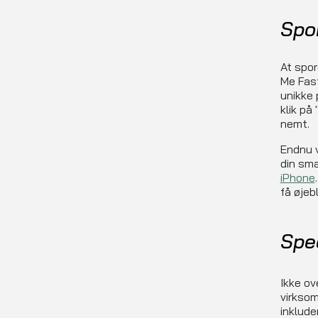
Spo
At spor
Me Fast
unikke 
klik på
nemt.
Endnu v
din sma
iPhone
få øjeb
Spec
Ikke ov
virksom
inklude