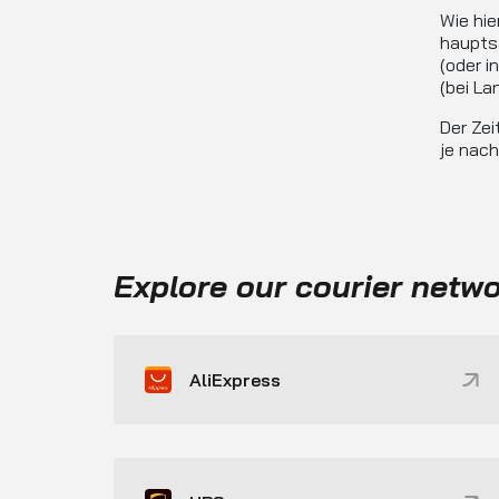
Wie hie
haupts
(oder i
(bei La
Der Zei
je nac
Explore our courier netw
AliExpress