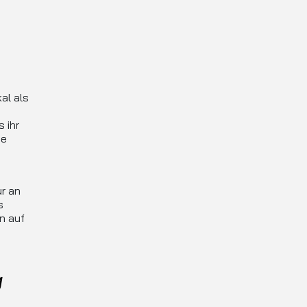
al als
 ihr
ne
r an
s
n auf
g