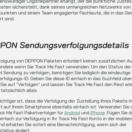
enswürdiger Logistikpartner erlangt, der die pünktliche Zustel
keten sicherstellt, dank seines umfangreichen Netzwerks von
punkten und einem Team engagierter Fachleute, die in das Ge
rt sind.
PON Sendungsverfolgungsdetails
rfolgung von DEPPON Paketen erfordert keinen zusätzlichen A
ondere wenn Sie Track Me Fast verwenden. Um den Status der
Sendung zu verfolgen, benötigen Sie lediglich die eindeutige
rfolgungs-ID: Geben Sie diese ID einfach in das Suchfeld oben
 Sie auf "Verfolgen" und lassen Sie Track Me Fast den Rest erl
 tatsächlich alles.
chtiger ist, dass die Verfolgung der Zustellung Ihres Pakets i
t auf Ihrem Smartphone ebenfalls einfach ist. Verwenden Sie 
ck Me Fast Paketverfolger für
Android
und
iPhone
. Fügen Sie 
infach zur Verfolgung in Ihr Track Me Fast Konto in der mobile
nd erhalten Sie sofort eine Benachrichtigung, wenn sich der
status ändert.