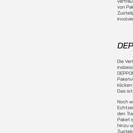
vertrau
von Pa
Zustell
involvie
DEP
Die Ve
insbes
DEPPON 
Paketve
klicken
Das ist
Noch wi
Echtzei
den Tra
Paket e
hinzu u
Zustell