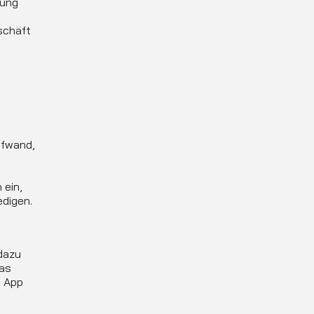
lung
schäft
ufwand,
 ein,
edigen.
n
dazu
das
n App