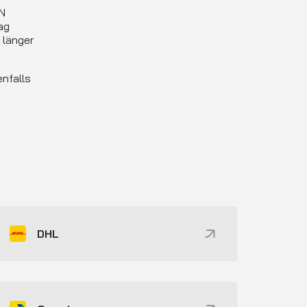
ON
ag
 länger
enfalls
DHL