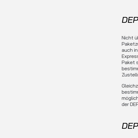
DEP
Nicht ü
Paketzu
auch in
Express
Paket s
bestimm
Zustel
Gleichz
bestim
möglich
der DE
DEP