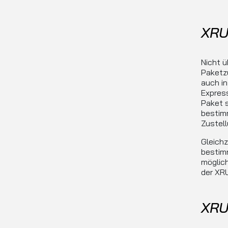
XRU
Nicht ü
Paketzu
auch in
Express
Paket s
bestimm
Zustel
Gleichz
bestim
möglich
der XRU
XRU