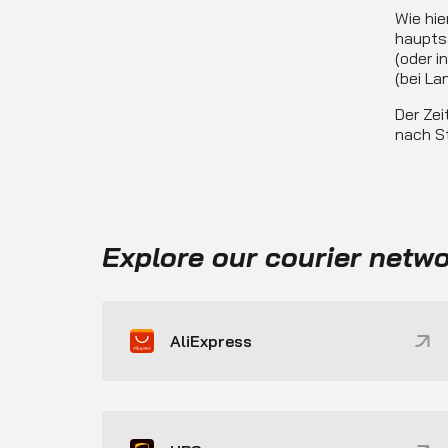
Wie hie
haupts
(oder i
(bei La
Der Zei
nach S
Explore our courier netw
AliExpress