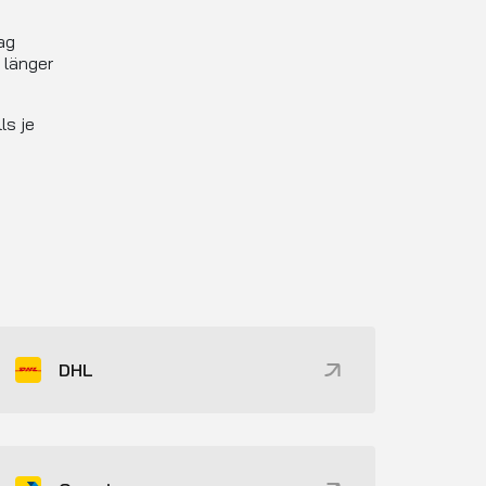
ag
 länger
ls je
DHL