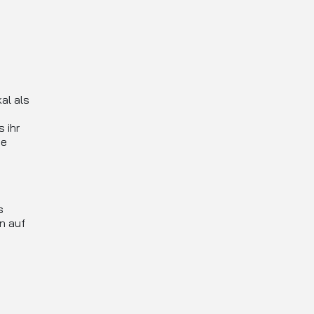
al als
 ihr
ne
s
n auf