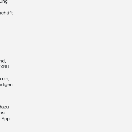
lung
schäft
nd,
 XRU
 ein,
edigen.
n
dazu
das
n App