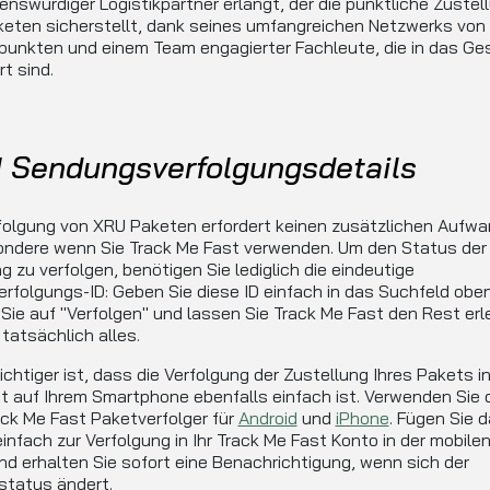
enswürdiger Logistikpartner erlangt, der die pünktliche Zustel
keten sicherstellt, dank seines umfangreichen Netzwerks von
punkten und einem Team engagierter Fachleute, die in das Ge
rt sind.
 Sendungsverfolgungsdetails
folgung von XRU Paketen erfordert keinen zusätzlichen Aufwa
ondere wenn Sie Track Me Fast verwenden. Um den Status der
 zu verfolgen, benötigen Sie lediglich die eindeutige
rfolgungs-ID: Geben Sie diese ID einfach in das Suchfeld oben
 Sie auf "Verfolgen" und lassen Sie Track Me Fast den Rest erl
 tatsächlich alles.
chtiger ist, dass die Verfolgung der Zustellung Ihres Pakets i
t auf Ihrem Smartphone ebenfalls einfach ist. Verwenden Sie 
ck Me Fast Paketverfolger für
Android
und
iPhone
. Fügen Sie 
infach zur Verfolgung in Ihr Track Me Fast Konto in der mobile
nd erhalten Sie sofort eine Benachrichtigung, wenn sich der
status ändert.