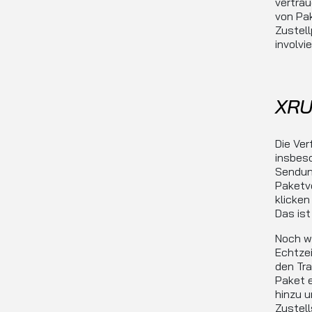
vertrau
von Pa
Zustell
involvie
XRU
Die Ver
insbes
Sendung
Paketve
klicken
Das ist
Noch wi
Echtzei
den Tra
Paket e
hinzu u
Zustell