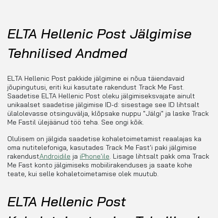
ELTA Hellenic Post Jälgimise
Tehnilised Andmed
ELTA Hellenic Post pakkide jälgimine ei nõua täiendavaid
jõupingutusi, eriti kui kasutate rakendust Track Me Fast.
Saadetise ELTA Hellenic Post oleku jälgimiseksvajate ainult
unikaalset saadetise jälgimise ID-d: sisestage see ID lihtsalt
ülalolevasse otsinguvälja, klõpsake nuppu "Jälgi" ja laske Track
Me Fastil ülejäänud töö teha. See ongi kõik.
Olulisem on jälgida saadetise kohaletoimetamist reaalajas ka
oma nutitelefoniga, kasutades Track Me Fast'i paki jälgimise
rakendust
Androidile
ja
iPhone'ile
. Lisage lihtsalt pakk oma Track
Me Fast konto jälgimiseks mobiilirakenduses ja saate kohe
teate, kui selle kohaletoimetamise olek muutub.
ELTA Hellenic Post