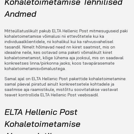
Kohaletoimetamise Tehnilised
Andmed
Mitteüllatuslikult pakub ELTA Hellenic Post mitmesuguseid paki
kohaletoimetamise võimalusi nii ettevõtetele kui ka
individuaalklientidele, nii kohalikul kui ka rahvusvahelisel
tasandil. Nimelt hõlmavad need nn kiiret saatmist, mis on
ideaalne neile, kes ootavad oma paketi võimalikult kiiret
kohaletoimetamist, kõige lühema aja jooksul, mis on saadaval
konkreetses linna/piirkonna jaoks; koos tavapärasemate
kohaletoimetamisvõimalustega.
Samal ajal on ELTA Hellenic Post pakettide kohaletoimetamine
samal päeval piiratud ainult konkreetsetele kohtadele ja
saatmise aja raamistikule, mistõttu soovitatakse vastavat
teavet kontrollida ELTA Hellenic Post veebisaidil.
ELTA Hellenic Post
Kohaletoimetamise