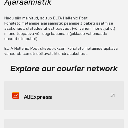
Ajaraamistik
Nagu siin mainitud, sõltub ELTA Hellenic Post
kohaletoimetamise ajaraamistik peamiselt paketi saatmise
asukohast, ulatudes ühest päevast (või vähem mõnel juhul)
mitme tööpäeva või isegi kauemani (pikkade vahemaade
saadetiste puhul).
ELTA Hellenic Post uksest-ukseni kohaletoimetamise ajakava
varieerub samuti sõltuvalt kliendi asukohast.
Explore our courier network
AliExpress