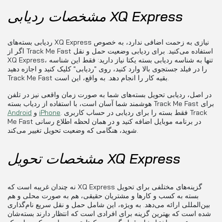
مشخصات ردیابی XQ Express
ردیابی بسته‌های XQ Express نیازی به زحمت اضافی ندارد، به خصوص
اگر از Track Me Fast استفاده می‌کنید. برای ردیابی وضعیت حمل و نقل
XQ Express، تنها به شناسه ردیابی بسته یکتا نیاز دارید: فقط این شناسه
را در فیلد جستجوی بالا وارد کنید، روی "ردیابی" کلیک کنید و اجازه دهید
Track Me Fast بقیه کار را انجام دهد. به واقع، این است.
در اصل، ردیابی تحویل بسته‌های شما به صورت زمان واقعی نیز در تلفن
هوشمند شما آسان است، با استفاده از ردیاب بسته Track Me Fast برای
. فقط بسته را برای ردیابی در حساب کاربری Track
iPhone
و
Android
Me Fast در برنامه موبایل اضافه کنید و در همان لحظه اطلاع رسانی
شوید، هنگامی که وضعیت تحویل تغییر می‌کند.
مشخصات تحویل XQ Express
نه چندان غریبه است که XQ Express گزینه‌های مختلفی برای تحویل
بسته به کسب و کارها و مشتریان حقیقی، هم به صورت محلی و هم
بین‌المللی ارائه می‌دهد. به ویژه، این شامل حمل و نقل سریع نام‌گذاری
شده است که بهترین گزینه برای افرادی است که انتظار دارند بسته‌شان