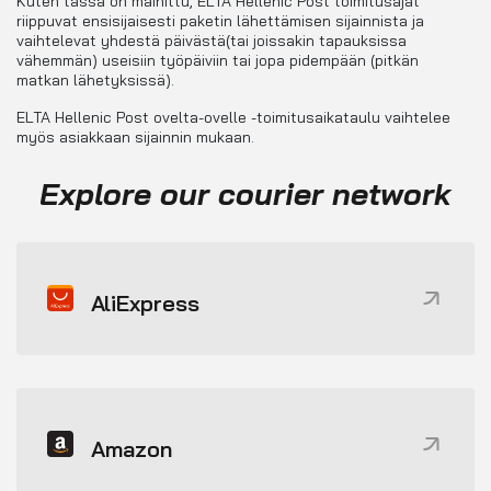
Kuten tässä on mainittu, ELTA Hellenic Post toimitusajat
riippuvat ensisijaisesti paketin lähettämisen sijainnista ja
vaihtelevat yhdestä päivästä(tai joissakin tapauksissa
vähemmän) useisiin työpäiviin tai jopa pidempään (pitkän
matkan lähetyksissä).
ELTA Hellenic Post ovelta-ovelle -toimitusaikataulu vaihtelee
myös asiakkaan sijainnin mukaan.
Explore our courier network
AliExpress
Amazon