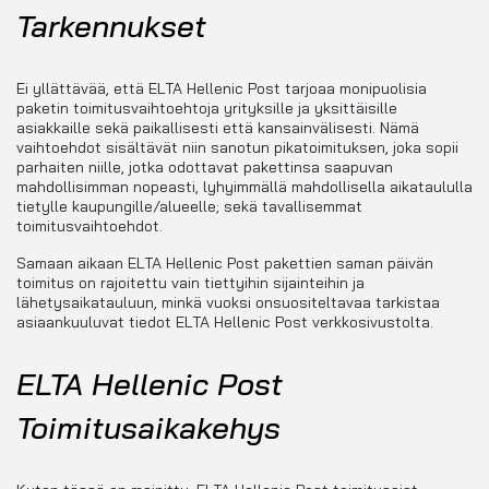
Tarkennukset
Ei yllättävää, että ELTA Hellenic Post tarjoaa monipuolisia
paketin toimitusvaihtoehtoja yrityksille ja yksittäisille
asiakkaille sekä paikallisesti että kansainvälisesti. Nämä
vaihtoehdot sisältävät niin sanotun pikatoimituksen, joka sopii
parhaiten niille, jotka odottavat pakettinsa saapuvan
mahdollisimman nopeasti, lyhyimmällä mahdollisella aikataululla
tietylle kaupungille/alueelle; sekä tavallisemmat
toimitusvaihtoehdot.
Samaan aikaan ELTA Hellenic Post pakettien saman päivän
toimitus on rajoitettu vain tiettyihin sijainteihin ja
lähetysaikatauluun, minkä vuoksi onsuositeltavaa tarkistaa
asiaankuuluvat tiedot ELTA Hellenic Post verkkosivustolta.
ELTA Hellenic Post
Toimitusaikakehys