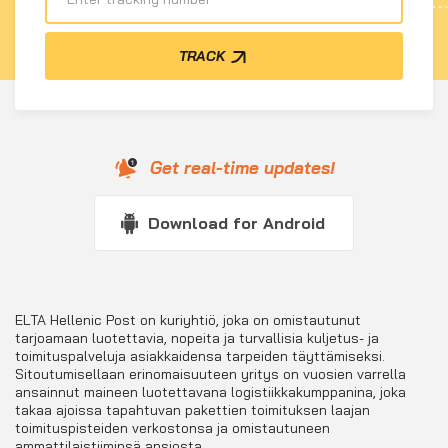
TRACK
Get real-time updates!
Download for Android
ELTA Hellenic Post on kuriyhtiö, joka on omistautunut
tarjoamaan luotettavia, nopeita ja turvallisia kuljetus- ja
toimituspalveluja asiakkaidensa tarpeiden täyttämiseksi.
Sitoutumisellaan erinomaisuuteen yritys on vuosien varrella
ansainnut maineen luotettavana logistiikkakumppanina, joka
takaa ajoissa tapahtuvan pakettien toimituksen laajan
toimituspisteiden verkostonsa ja omistautuneen
ammattilaistiiminsä ansiosta.