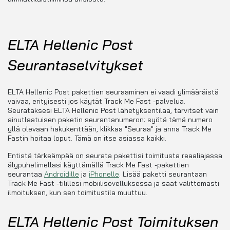
ELTA Hellenic Post
Seurantaselvitykset
ELTA Hellenic Post pakettien seuraaminen ei vaadi ylimääräistä
vaivaa, erityisesti jos käytät Track Me Fast -palvelua.
Seurataksesi ELTA Hellenic Post lähetyksentilaa, tarvitset vain
ainutlaatuisen paketin seurantanumeron: syötä tämä numero
yllä olevaan hakukenttään, klikkaa "Seuraa" ja anna Track Me
Fastin hoitaa loput. Tämä on itse asiassa kaikki.
Entistä tärkeämpää on seurata pakettisi toimitusta reaaliajassa
älypuhelimellasi käyttämällä Track Me Fast -pakettien
seurantaa
Androidille
ja
iPhonelle
. Lisää paketti seurantaan
Track Me Fast -tilillesi mobiilisovelluksessa ja saat välittömästi
ilmoituksen, kun sen toimitustila muuttuu.
ELTA Hellenic Post Toimituksen