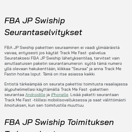
FBA JP Swiship
Seurantaselvitykset
FBA JP Swiship pakettien seuraaminen ei vaadi ylimääräistä
vaivaa, erityisesti jos käytät Track Me Fast -palvelua.
Seurataksesi FBA JP Swiship lähetyksentilaa, tarvitset vain
ainutlaatuisen paketin seurantanumeron: syötä tämä numero
yllä olevaan hakukenttään, klikkaa "Seuraa" ja anna Track Me
Fastin hoitaa loput. Tämä on itse asiassa kaikki.
Entistä tärkeämpää on seurata pakettisi toimitusta reaaliajassa
älypuhelimellasi käyttämällä Track Me Fast -pakettien
seurantaa
Androidille
ja
iPhonelle
. Lisää paketti seurantaan
Track Me Fast -tilillesi mobiilisovelluksessa ja saat välittömästi
ilmoituksen, kun sen toimitustila muuttuu.
FBA JP Swiship Toimituksen