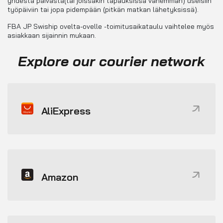
yhdestä päivästä(tai joissakin tapauksissa vähemmän) useisiin
työpäiviin tai jopa pidempään (pitkän matkan lähetyksissä).
FBA JP Swiship ovelta-ovelle -toimitusaikataulu vaihtelee myös
asiakkaan sijainnin mukaan.
Explore our courier network
AliExpress
Amazon