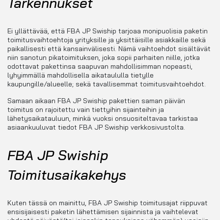
Tarkennukset
Ei yllättävää, että FBA JP Swiship tarjoaa monipuolisia paketin
toimitusvaihtoehtoja yrityksille ja yksittäisille asiakkaille sekä
paikallisesti että kansainvälisesti. Nämä vaihtoehdot sisältävät
niin sanotun pikatoimituksen, joka sopii parhaiten niille, jotka
odottavat pakettinsa saapuvan mahdollisimman nopeasti,
lyhyimmällä mahdollisella aikataululla tietylle
kaupungille/alueelle; sekä tavallisemmat toimitusvaihtoehdot.
Samaan aikaan FBA JP Swiship pakettien saman päivän
toimitus on rajoitettu vain tiettyihin sijainteihin ja
lähetysaikatauluun, minkä vuoksi onsuositeltavaa tarkistaa
asiaankuuluvat tiedot FBA JP Swiship verkkosivustolta.
FBA JP Swiship
Toimitusaikakehys
Kuten tässä on mainittu, FBA JP Swiship toimitusajat riippuvat
ensisijaisesti paketin lähettämisen sijainnista ja vaihtelevat