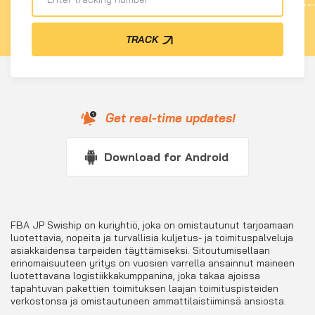
TRACK
Get real-time updates!
Download for Android
FBA JP Swiship on kuriyhtiö, joka on omistautunut tarjoamaan
luotettavia, nopeita ja turvallisia kuljetus- ja toimituspalveluja
asiakkaidensa tarpeiden täyttämiseksi. Sitoutumisellaan
erinomaisuuteen yritys on vuosien varrella ansainnut maineen
luotettavana logistiikkakumppanina, joka takaa ajoissa
tapahtuvan pakettien toimituksen laajan toimituspisteiden
verkostonsa ja omistautuneen ammattilaistiiminsä ansiosta.