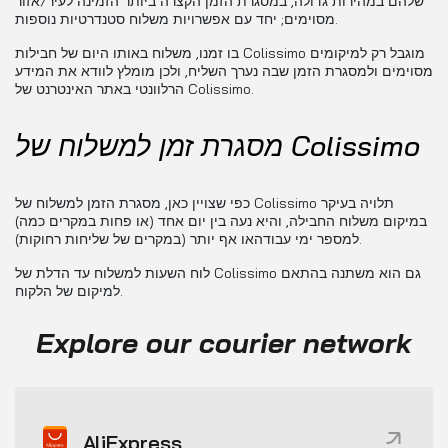
שלהם במהירות גדולה, במסגרת הזמן הקצרה ביותר הזמינה לעיר/אזור
מסוימים; יחד עם אפשרויות משלוח סטנדרטיות נוספות.
בו זמנו, משלוח באותו היום של חבילות Colissimo מוגבל רק למיקומים
מסוימים ולמסגרת הזמן שבה נערך השליח, ולכן מומלץ לוודא את המידע
הרלוונטי באתר האינטרנט של Colissimo.
מסגרת זמן למשלוח של Colissimo
כפי שצויין כאן, מסגרת הזמן למשלוח של Colissimo תלויה בעיקר
במיקום משלוח החבילה, והיא נעה בין יום אחד (או פחות במקרים כמה)
למספר ימי עבודהאו אף יותר (במקרים של שליחות רחוקות).
לוח השעות למשלוח עד הדלת של Colissimo גם הוא משתנה בהתאם
למיקום של הלקוח.
Explore our courier network
AliExpress