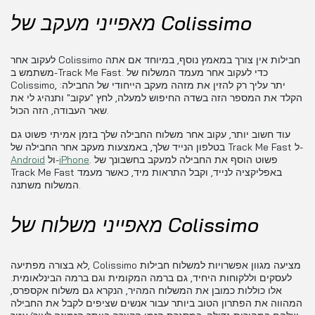
מאפייני מעקב של Colissimo
לעקוב אחר Colissimo חבילות אין צורך במאמץ נוסף, במיוחד אם אתה
משתמש ב-Track Me Fast. כדי לעקוב אחר מעמד המשלוח של
Colissimo, יתר עליך רק להזין את מזהה מעקב הייחודי של החבילה:
הקלד את המספר הזה בשדה החיפוש למעלה, לחץ "עקוב" ותנהיג לי את
שאר העבודה, הזה הכול.
עוד חשוב יותר, עקוב אחר משלוח החבילה שלך בזמן אמיתי פשוט גם
בטלפון הנייד שלך, באמצעות מעקב אחר החבילה של Track Me Fast ל-
. פשוט הוסף את החבילה למעקב בחשבונך של
iPhone
ול-
Android
Track Me Fast באפליקציה לנייד, וקבל התראות מיד, כאשר מעמד
המשלוח משתנה.
מאפייני משלוח של Colissimo
לא בצורה מפתיעה, Colissimo מציעה מגוון אפשרויות למשלוח חבילות
לעסקים וללקוחות היחיד, גם ברמה המקומית וגם ברמה הבינלאומית.
אלו כוללות כמובן את המשלוח המהיר, הנקרא גם משלוח אקספרס,
המהווה את הפתרון הטוב ביותר עבור אנשים שציפים לקבל את החבילה