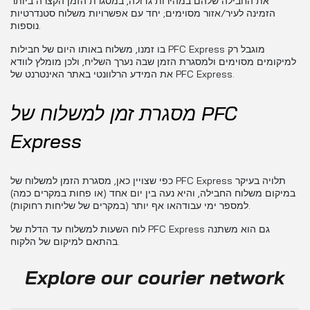
את החבילה שלהם במהירות גדולה, במסגרת הזמן הקצרה ביותר
הזמינה לעיר/אזור מסוימים; יחד עם אפשרויות משלוח סטנדרטיות
נוספות.
בו זמנו, משלוח באותו היום של חבילות PFC Express מוגבל רק
למיקומים מסוימים ולמסגרת הזמן שבה נערך השליח, ולכן מומלץ לוודא
את המידע הרלוונטי באתר האינטרנט של PFC Express.
מסגרת זמן למשלוח של PFC
Express
כפי שצויין כאן, מסגרת הזמן למשלוח של PFC Express תלויה בעיקר
במיקום משלוח החבילה, והיא נעה בין יום אחד (או פחות במקרים כמה)
למספר ימי עבודהאו אף יותר (במקרים של שליחות רחוקות).
לוח השעות למשלוח עד הדלת של PFC Express גם הוא משתנה
בהתאם למיקום של הלקוח.
Explore our courier network