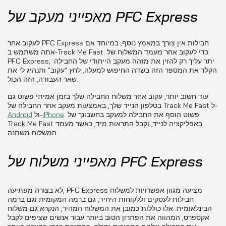
מאפייני מעקב של PFC Express
לעקוב אחר PFC Express חבילות אין צורך במאמץ נוסף, במיוחד אם
אתה משתמש ב-Track Me Fast. כדי לעקוב אחר מעמד המשלוח של
PFC Express, יתר עליך רק להזין את מזהה מעקב הייחודי של החבילה:
הקלד את המספר הזה בשדה החיפוש למעלה, לחץ "עקוב" ותנהיג לי את
שאר העבודה, הזה הכול.
עוד חשוב יותר, עקוב אחר משלוח החבילה שלך בזמן אמיתי פשוט גם
בטלפון הנייד שלך, באמצעות מעקב אחר החבילה של Track Me Fast ל-
. פשוט הוסף את החבילה למעקב בחשבונך של
iPhone
ול-
Android
Track Me Fast באפליקציה לנייד, וקבל התראות מיד, כאשר מעמד
המשלוח משתנה.
מאפייני משלוח של PFC Express
לא בצורה מפתיעה, PFC Express מציעה מגוון אפשרויות למשלוח
חבילות לעסקים וללקוחות היחיד, גם ברמה המקומית וגם ברמה
הבינלאומית. אלו כוללות כמובן את המשלוח המהיר, הנקרא גם משלוח
אקספרס, המהווה את הפתרון הטוב ביותר עבור אנשים שציפים לקבל