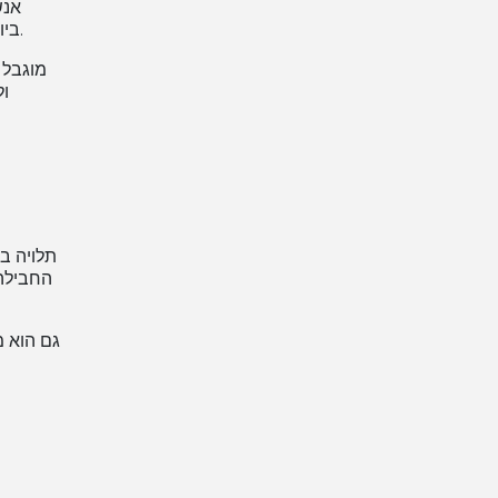
אנש
ביותר הזמינה לעיר/אזור מסוימים; יחד עם אפשרויות משלוח סטנדרטיות נוספות.
ול
החבילה,