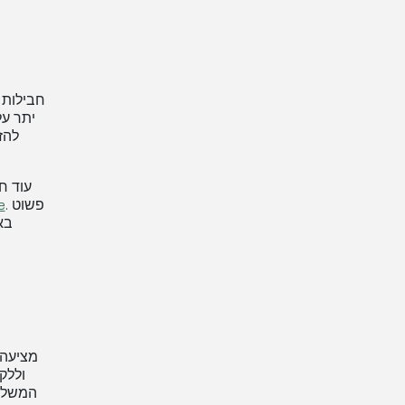
להז
עוד ח
. פשוט
e
וללק
המשלוח