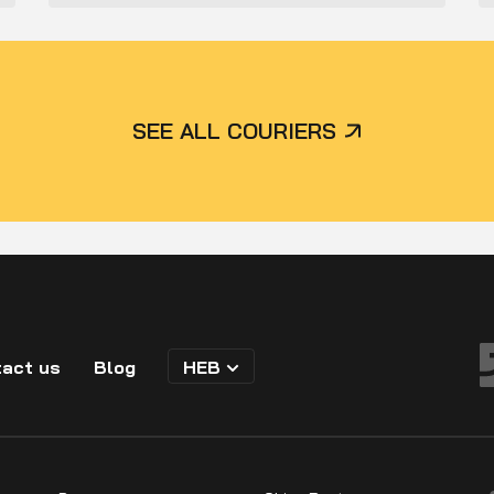
SEE ALL COURIERS
act us
Blog
HEB