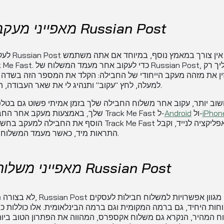
מאפייני מעקב של Russian Post
לעקוב אחר ssian Post
ין את מזהה מעקב הייחודי של החבילה: הקלד את המספר הזה בשדה 
למעלה, לחץ "עקוב" ותנהיג לי את שאר העבודה, הזה הכול.
שוב יותר, עקוב אחר משלוח החבילה שלך בזמן אמיתי פשוט גם בטלפו
iPhon
ול-
Android
שלך, באמצעות מעקב אחר החבילה של Track Me Fast ל-
הוסף את החבילה למעקב בחשבונך של Track Me Fast באפליקצי
התראות מיד, כאשר מעמד המשלוח משתנה.
מאפייני משלוח של Russian Post
לא בצורה מפתיעה, Russian Post מציעה מגוון
וחות היחיד, גם ברמה המקומית וגם ברמה הבינלאומית. אלו כוללות כ
 המהיר, הנקרא גם משלוח אקספרס, המהווה את הפתרון הטוב ביות