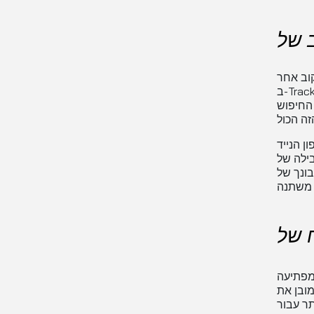
Ru חבילות אין צורך במאמץ נוסף, במיוחד אם אתה משתמש
ב-Track Me Fast. כדי לעקוב אחר מעמד המשלוח של Russian Post, יתר עליך רק
החיפוש
ן הנייד
ה לנייד, וקבל
 אפשרויות למשלוח חבילות לעסקים
מובן את
ר עבור