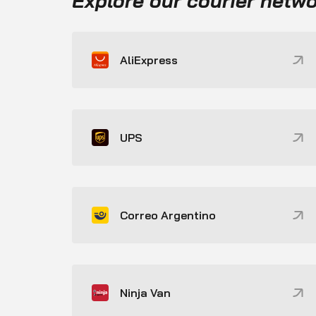
Explore our courier netw
AliExpress
UPS
Correo Argentino
Ninja Van