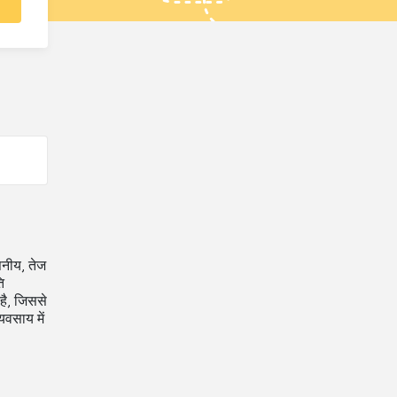
सनीय, तेज
ि
 है, जिससे
यवसाय में