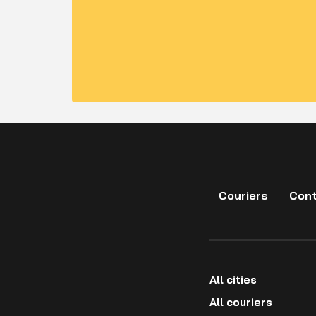
Couriers
Cont
All cities
All couriers