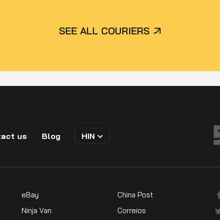
SEE ALL COURIERS
act us
Blog
HIN
eBay
China Post
Ninja Van
Correios