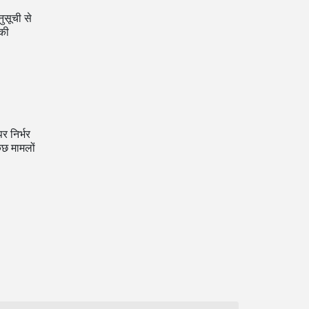
ुसूची से
 की
र निर्भर
ुछ मामलों