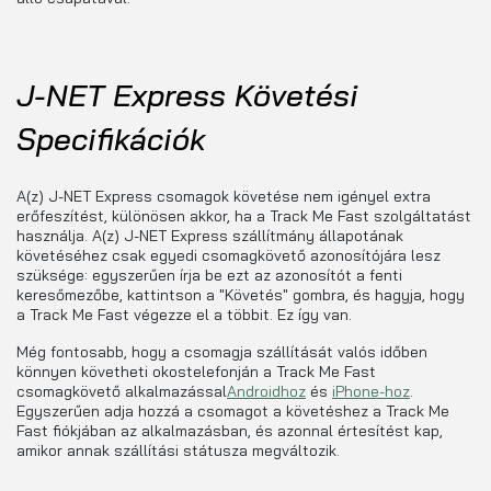
J-NET Express Követési
Specifikációk
A(z) J-NET Express csomagok követése nem igényel extra
erőfeszítést, különösen akkor, ha a Track Me Fast szolgáltatást
használja. A(z) J-NET Express szállítmány állapotának
követéséhez csak egyedi csomagkövető azonosítójára lesz
szüksége: egyszerűen írja be ezt az azonosítót a fenti
keresőmezőbe, kattintson a "Követés" gombra, és hagyja, hogy
a Track Me Fast végezze el a többit. Ez így van.
Még fontosabb, hogy a csomagja szállítását valós időben
könnyen követheti okostelefonján a Track Me Fast
csomagkövető alkalmazással
Androidhoz
és
iPhone-hoz
.
Egyszerűen adja hozzá a csomagot a követéshez a Track Me
Fast fiókjában az alkalmazásban, és azonnal értesítést kap,
amikor annak szállítási státusza megváltozik.