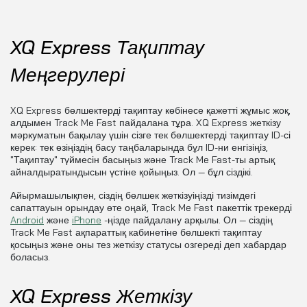
XQ Express Тақиптау
Меңгерулері
XQ Express бөлшектерді тақиптау көбінесе қажетті жұмыс жоқ,
алдымен Track Me Fast пайдалана тұра. XQ Express жеткізу
мәркуматын бақылау үшін сізге тек бөлшектерді тақиптау ID-сі
керек: тек өзіңіздің басу таңбаларында бұл ID-ни енгізіңіз,
"Тақиптау" түймесін басыңыз және Track Me Fast-ты артық
айналдыратындысын үстіне қойыңыз. Ол — бұл сіздікі.
Айырмашылықпен, сіздің бөлшек жеткізуіңізді тизімдегі
сапаттауын орындау өте оңай, Track Me Fast пакеттік трекерді
Android
және
iPhone
-ңізде пайдалану арқылы. Ол — сіздің
Track Me Fast ақпараттық кабинетіне бөлшекті тақиптау
қосыңыз және оны тез жеткізу статусы озгереді деп хабардар
боласыз.
XQ Express Жеткізу