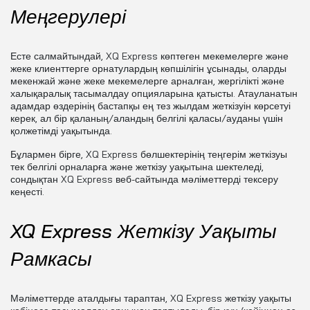
Меңгерулері
Есте салмайтындай, XQ Express көптеген мекемелерге және
жеке клиенттерге орнатулардың көпшілігін ұсынады, оларды
мекенжай және жеке мекемелерге арналған, жергілікті және
халықаралық тасымалдау опцияларына қатысты. Атауланатын
адамдар өздерінің бастапқы ең тез жылдам жеткізуін көрсетуі
керек, ал бір қаланың/аландың белгілі қаласы/ауданы үшін
қолжетімді уақытында.
Бұлармен бірге, XQ Express бөлшектерінің теңгерім жеткізуы
тек белгілі орналарға және жеткізу уақытына шектеледі,
сондықтан XQ Express веб-сайтында мәліметтерді тексеру
кеңесті.
XQ Express Жеткізу Уақыты
Рамкасы
Мәліметтерде аталдығы тараптан, XQ Express жеткізу уақыты