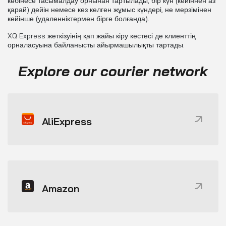
көбінесе тасымалдау орнынан тартылады, бір күн (кейіннен аз
қарай) дейін немесе кез келген жұмыс күндері, не мерзімінен
кейінше (удаленніктермен бірге болғанда).
XQ Express жеткізуінің қап жайы кіру кестесі де клиенттің
орналасуына байланысты айырмашылықты тартады.
Explore our courier network
AliExpress
Amazon