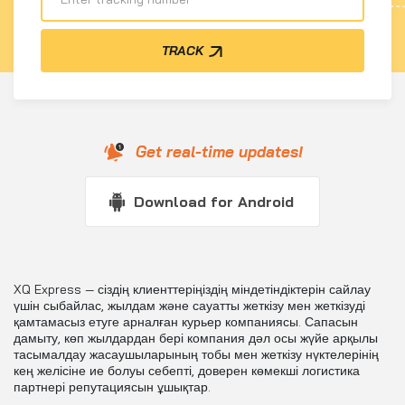
TRACK
Get real-time updates!
Download for Android
XQ Express — сіздің клиенттеріңіздің міндетіндіктерін сайлау
үшін сыбайлас, жылдам және сауатты жеткізу мен жеткізуді
қамтамасыз етуге арналған курьер компаниясы. Сапасын
дамыту, көп жылдардан бері компания дәл осы жүйе арқылы
тасымалдау жасаушыларының тобы мен жеткізу нүктелерінің
кең желісіне ие болуы себепті, доверен көмекші логистика
партнері репутациясын ұшықтар.