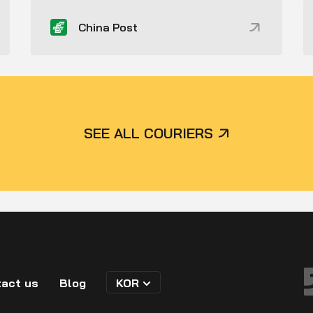
China Post
SEE ALL COURIERS
act us
Blog
KOR