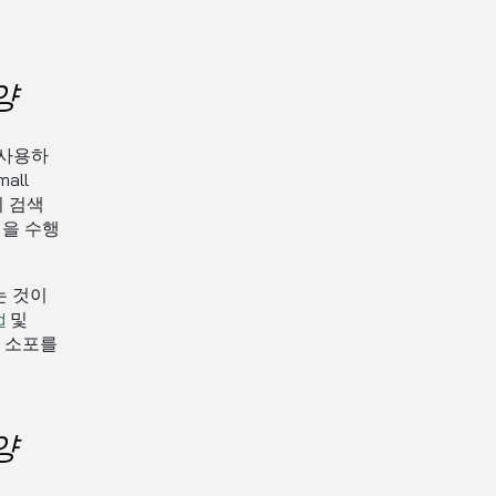
사양
를 사용하
all
의 검색
업을 수행
는 것이
d
및
할 소포를
사양