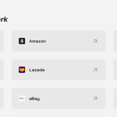
ork
Amazon
Lazada
eBay