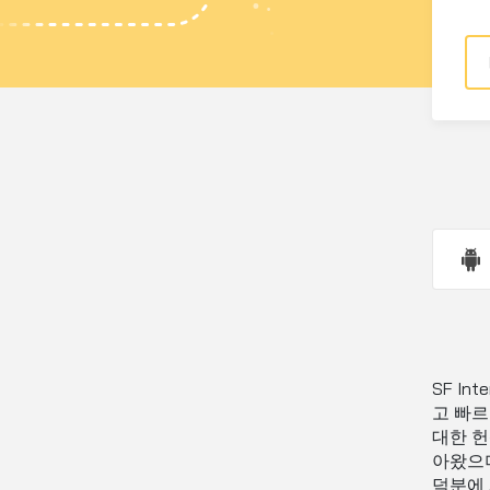
SF In
고 빠르
대한 헌
아왔으며
덕분에 