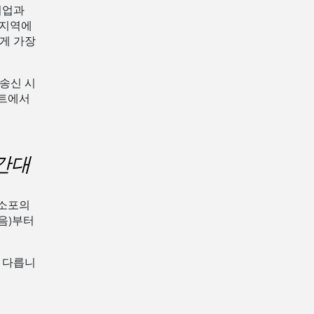
 기업과
/지역에
게 가장
.
와 송신 시
사이트에서
시간대
로 소포의
음)부터
따라 다릅니