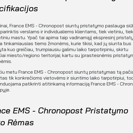
ifikacijos
inai, France EMS - Chronopost siuntų pristatymo paslauga siū
 parinktis verslams ir individualiems klientams, tiek vietiniu, tie
tiniu mastu. Ypač tai apima taip vadinamąjį ekspresinį pristat
ra tinkamiausias tiems žmonėms, kurie tikisi, kad jų siunta bus
yta kuo greičiau, trumpiausiu galimu laiko tarpotirpiniu, skirtu
iai miesto/regiono teritorijai; kartu su įprastesnėmis pristaty
bėmis.
iu metu France EMS - Chronopost siuntų pristatymas tą pači
otas tik konkrečioms vietovėms ir siuntimo laiko tarpotirpiui, to
duojama patikrinti atitinkamą informaciją France EMS - Chro
apyje.
nce EMS - Chronopost Pristatymo
ko Rėmas