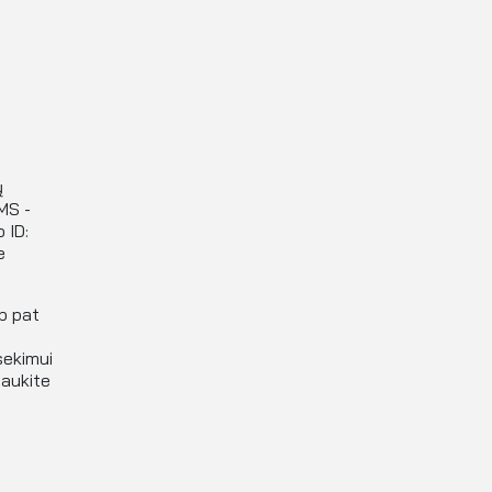
ų
MS -
 ID:
e
.
ip pat
sekimui
gaukite