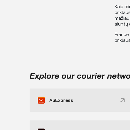
Kaip mi
priklau
mažiau 
siuntų 
France 
priklau
Explore our courier netw
AliExpress