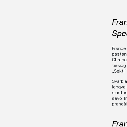
Fra
Spec
France 
pastang
Chronop
tiesiog
„Sekti“ 
Svarbia
lengvai
siunto
savo Tr
praneši
Fra