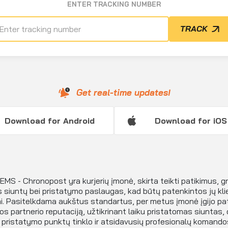
ENTER TRACKING NUMBER
TRACK
Get real-time updates!
Download for Android
Download for iOS
EMS - Chronopost yra kurjerių įmonė, skirta teikti patikimus, gre
 siuntų bei pristatymo paslaugas, kad būtų patenkintos jų kli
ai. Pasitelkdama aukštus standartus, per metus įmonė įgijo pa
kos partnerio reputaciją, užtikrinant laiku pristatomas siuntas, 
 pristatymo punktų tinklo ir atsidavusių profesionalų komando