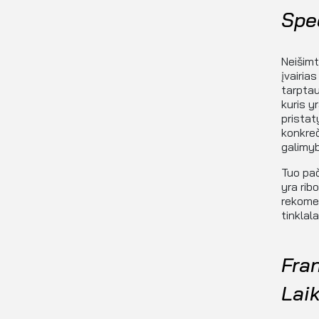
Spec
Neišimt
įvairias
tarptau
kuris y
pristat
konkreč
galimy
Tuo pač
yra rib
rekomen
tinklal
Fra
Lai