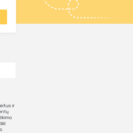
itus ir
entų
tikimo
dėl
s.