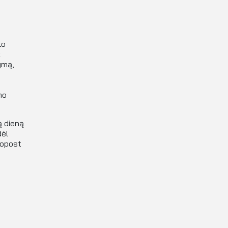
lo
k
ymą,
mo
ą dieną
dėl
nopost