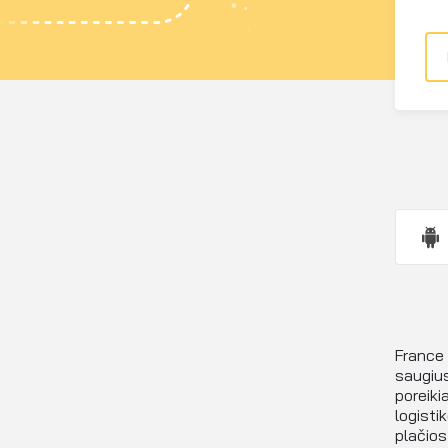
France 
saugius
poreiki
logisti
plačios