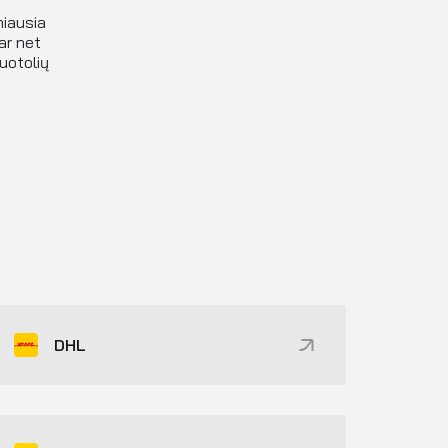
miausia
ar net
nuotolių
DHL