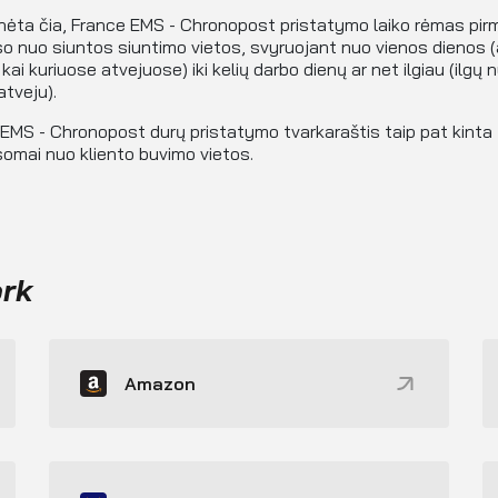
nėta čia, France EMS - Chronopost pristatymo laiko rėmas pir
so nuo siuntos siuntimo vietos, svyruojant nuo vienos dienos (
kai kuriuose atvejuose) iki kelių darbo dienų ar net ilgiau (ilgų 
atveju).
EMS - Chronopost durų pristatymo tvarkaraštis taip pat kinta
somai nuo kliento buvimo vietos.
ork
Amazon