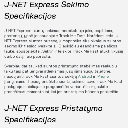
J-NET Express Sekimo
Specifikacijos
J-NET Express siuntų sekimas nereikalauja jokių papildomų
pastangų, ypač jei naudojate Track Me Fast. Norėdami sekti J-
NET Express siuntos būseną, jumsprireiks tik unikalaus siuntos
sekimo ID: tiesiog įveskite šį ID aukščiau esančiame paieškos
lauke, spustelėkite „Sekti“ ir leiskite Track Me Fast atlikti likusią
darbo dalį. Taip paprasta.
Svarbiau dar tai, kad siuntos pristatymo stebėjimas realiuoju
laiku taip pat lengvai atliekamas jūsų išmaniuoju telefone,
naudojantTrack Me Fast siuntos sekėją
Android
ir
iPhone
įrenginiams. Tiesiog pridėkite siuntą sekimui savo Track Me Fast
paskyroje mobiliajame programėlės variantėliu ir gaukite
pranešimus momentaliai, kai jos pristatymo būsena pasikeičia.
J-NET Express Pristatymo
Specifikacijos