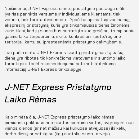
Neišimtinai, J-NET Express siuntų pristatymo paslauga siūlo
įvairias parinktis verslams ir individualiems klientams, tiek
vietiniu, tiek tarptautiniu mastu. Ypač tai apima taip vadinamąjį
ekspresinį pristatymą, kuris yra tinkamiausias tiems žmonėms,
kurie tikisi, kad jų siunta bus pristatyta kuo greičiau, trumpiausiu
galimu laiko tarpotirpiniu, skirtu konkrečiai miesto/regiono
teritorijai; kartu su įprastesnėmis pristatymo galimybėmis.
Tuo pačiu metu J-NET Express siuntų pristatymas tą pačią
dieną yra ribotas tik konkrečioms vietovėms ir siuntimo laiko
tarpotirpiui, todėl rekomenduojama patikrinti atitinkamą
informaciją J-NET Express tinklalapyje.
J-NET Express Pristatymo
Laiko Rėmas
Kaip minėta čia, J-NET Express pristatymo laiko rėmas
pirmiausia priklauso nuo siuntos siuntimo vietos, svyruojant nuo
vienos dienos (ar net mažiau kai kuriuose atvejuose) iki kelių
darbo dienų ar net ilgiau (ilgų nuotolių siuntų atveju).