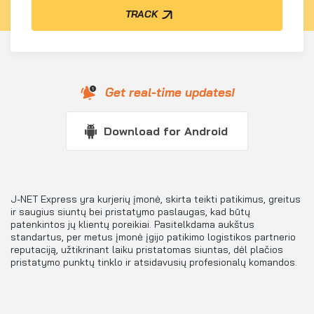
TRACK
Get real-time updates!
Download for Android
J-NET Express yra kurjerių įmonė, skirta teikti patikimus, greitus
ir saugius siuntų bei pristatymo paslaugas, kad būtų
patenkintos jų klientų poreikiai. Pasitelkdama aukštus
standartus, per metus įmonė įgijo patikimo logistikos partnerio
reputaciją, užtikrinant laiku pristatomas siuntas, dėl plačios
pristatymo punktų tinklo ir atsidavusių profesionalų komandos.