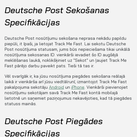
Deutsche Post Sekošanas
Specifikācijas
Deutsche Post nosūtījumu sekošana neprasa nekādu papildu
piepūli, it īpaši, ja lietojat Track Me Fast. Lai sekotu Deutsche
Post nosūtījuma statusam, jums būs nepieciešama tikai unikālā
nosūtījuma sekosanas ID: vienkārši ievadiet šo ID augšējā
meklēšanas laukā, noklikšķiniet uz "Sekot" un ļaujiet Track Me
Fast pārējo darbu paveikt pats. Tieši tā tas ir.
Vēl svarīgāk ir, ka jūsu nosūtījuma piegādes sekošana reālajā
laikā ir vienkārša arī jūsu viedtālrunī, izmantojot Track Me Fast
pakalpojuma sekotāju
Android
un
iPhone
. Vienkārši pievienojiet
nosūtījumu sekotājam savā Track Me Fast kontā mobilajā
lietotnē un saņemiet paziņojumus nekavējoties, kad tā piegādes
statuss mainās.
Deutsche Post Piegādes
Specifikācijas