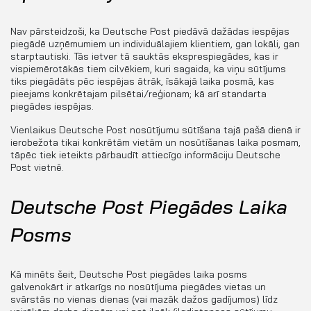
Nav pārsteidzoši, ka Deutsche Post piedāvā dažādas iespējas
piegādē uzņēmumiem un individuālajiem klientiem, gan lokāli, gan
starptautiski. Tās ietver tā sauktās eksprespiegādes, kas ir
vispiemērotākās tiem cilvēkiem, kuri sagaida, ka viņu sūtījums
tiks piegādāts pēc iespējas ātrāk, īsākajā laika posmā, kas
pieejams konkrētajam pilsētai/reģionam; kā arī standarta
piegādes iespējas.
Vienlaikus Deutsche Post nosūtījumu sūtīšana tajā pašā dienā ir
ierobežota tikai konkrētām vietām un nosūtīšanas laika posmam,
tāpēc tiek ieteikts pārbaudīt attiecīgo informāciju Deutsche
Post vietnē.
Deutsche Post Piegādes Laika
Posms
Kā minēts šeit, Deutsche Post piegādes laika posms
galvenokārt ir atkarīgs no nosūtījuma piegādes vietas un
svārstās no vienas dienas (vai mazāk dažos gadījumos) līdz