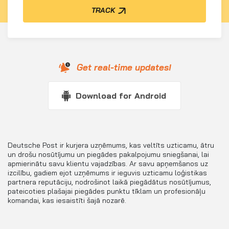
TRACK
Get real-time updates!
Download for Android
Deutsche Post ir kurjera uzņēmums, kas veltīts uzticamu, ātru
un drošu nosūtījumu un piegādes pakalpojumu sniegšanai, lai
apmierinātu savu klientu vajadzības. Ar savu apņemšanos uz
izcilību, gadiem ejot uzņēmums ir ieguvis uzticamu loģistikas
partnera reputāciju, nodrošinot laikā piegādātus nosūtījumus,
pateicoties plašajai piegādes punktu tīklam un profesionāļu
komandai, kas iesaistīti šajā nozarē.