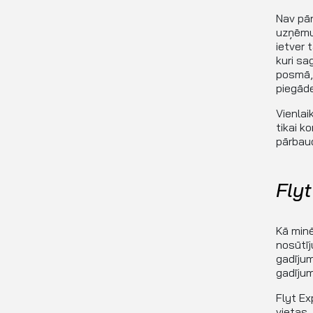
Nav pār
uzņēmum
ietver 
kuri sa
posmā, 
piegāde
Vienlai
tikai k
pārbaud
Fly
Kā minē
nosūtīj
gadījum
gadījum
Flyt Ex
vietas.