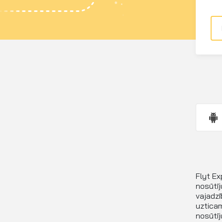
Flyt Ex
nosūtīj
vajadzī
uzticam
nosūtīj