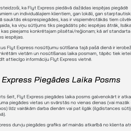
steidzoši, ka Flyt Express piedāvā dažādas iespējas piegādē
iem un individuālajiem klientiem, gan lokāli, gan starptautiski
tā sauktās eksprespiegādes, kas ir vispiemērotākās tiem cilvē
gaida, ka viņu sūtījums tiks piegādāts pēc iespējas ātrāk, īsāka
kas pieejams konkrētajam pilsētai/reģionam; kā arī standarta
s iespējas.
kus Flyt Express nosūtījumu sūtīšana tajā pašā dienā ir ierobe
onkrētām vietām un nosūtīšanas laika posmam, tāpēc tiek iete
īt attiecīgo informāciju Flyt Express vietnē.
t Express Piegādes Laika Posms
ts šeit, Flyt Express piegādes laika posms galvenokārt ir atka
uma piegādes vietas un svārstās no vienas dienas (vai mazāk
os) līdz vairākām darba dienām vai pat ilgāk (ilgdistances sūt
ā).
press durvju piegādes grafiks arī mainās atkarībā no klienta a