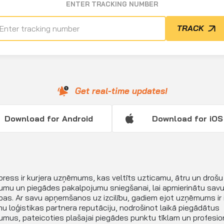
ENTER TRACKING NUMBER
TRACK
Get real-time updates!
Download for Android
Download for iOS
press ir kurjera uzņēmums, kas veltīts uzticamu, ātru un drošu
umu un piegādes pakalpojumu sniegšanai, lai apmierinātu savu
bas. Ar savu apņemšanos uz izcilību, gadiem ejot uzņēmums ir 
u loģistikas partnera reputāciju, nodrošinot laikā piegādātus
umus, pateicoties plašajai piegādes punktu tīklam un profesio