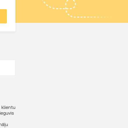
 klientu
ieguvis
nāļu