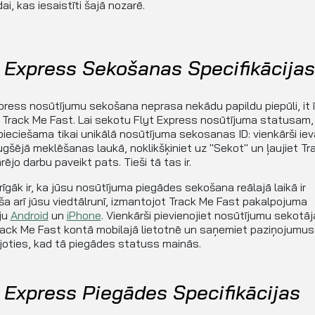
i, kas iesaistīti šajā nozarē.
t Express Sekošanas Specifikācijas
press nosūtījumu sekošana neprasa nekādu papildu piepūli, it īp
t Track Me Fast. Lai sekotu Flyt Express nosūtījuma statusam,
ieciešama tikai unikālā nosūtījuma sekosanas ID: vienkārši iev
ugšējā meklēšanas laukā, noklikšķiniet uz "Sekot" un ļaujiet T
rējo darbu paveikt pats. Tieši tā tas ir.
rīgāk ir, ka jūsu nosūtījuma piegādes sekošana reālajā laikā ir
ša arī jūsu viedtālrunī, izmantojot Track Me Fast pakalpojuma
ju
Android
un
iPhone
. Vienkārši pievienojiet nosūtījumu sekotā
ack Me Fast kontā mobilajā lietotnē un saņemiet paziņojumus
oties, kad tā piegādes statuss mainās.
 Express Piegādes Specifikācijas