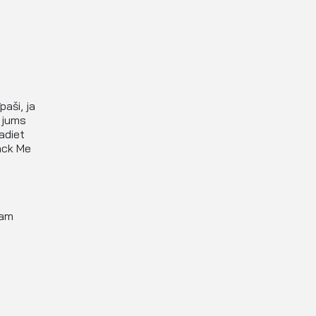
aši, ja
 jums
adiet
rack Me
jam