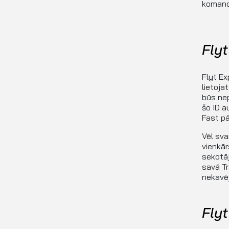
komanda
Fly
Flyt Ex
lietoja
būs nep
šo ID a
Fast pā
Vēl sva
vienkār
sekotā
savā Tr
nekavēj
Flyt