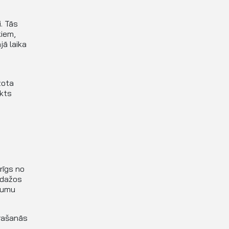
. Tās
kiem,
jā laika
žota
ikts
rīgs no
 dažos
ījumu
trašanās