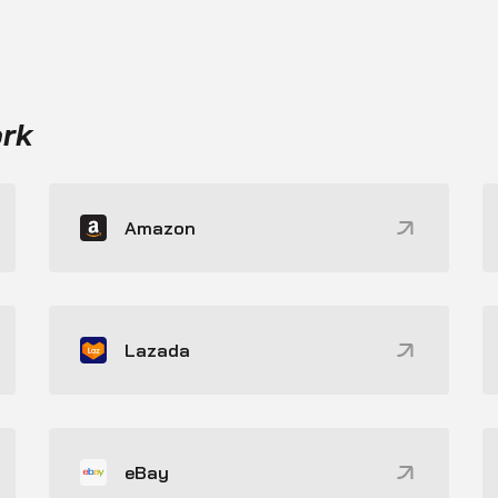
ork
Amazon
Lazada
eBay