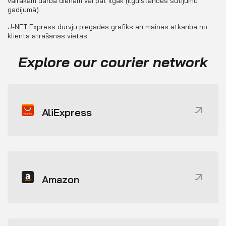
vairākām darba dienām vai pat ilgāk (ilgdistances sūtījumu
gadījumā).
J-NET Express durvju piegādes grafiks arī mainās atkarībā no
klienta atrašanās vietas.
Explore our courier network
AliExpress
Amazon