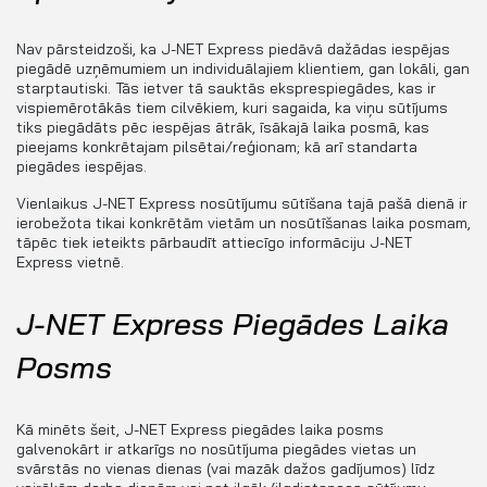
Nav pārsteidzoši, ka J-NET Express piedāvā dažādas iespējas
piegādē uzņēmumiem un individuālajiem klientiem, gan lokāli, gan
starptautiski. Tās ietver tā sauktās eksprespiegādes, kas ir
vispiemērotākās tiem cilvēkiem, kuri sagaida, ka viņu sūtījums
tiks piegādāts pēc iespējas ātrāk, īsākajā laika posmā, kas
pieejams konkrētajam pilsētai/reģionam; kā arī standarta
piegādes iespējas.
Vienlaikus J-NET Express nosūtījumu sūtīšana tajā pašā dienā ir
ierobežota tikai konkrētām vietām un nosūtīšanas laika posmam,
tāpēc tiek ieteikts pārbaudīt attiecīgo informāciju J-NET
Express vietnē.
J-NET Express Piegādes Laika
Posms
Kā minēts šeit, J-NET Express piegādes laika posms
galvenokārt ir atkarīgs no nosūtījuma piegādes vietas un
svārstās no vienas dienas (vai mazāk dažos gadījumos) līdz