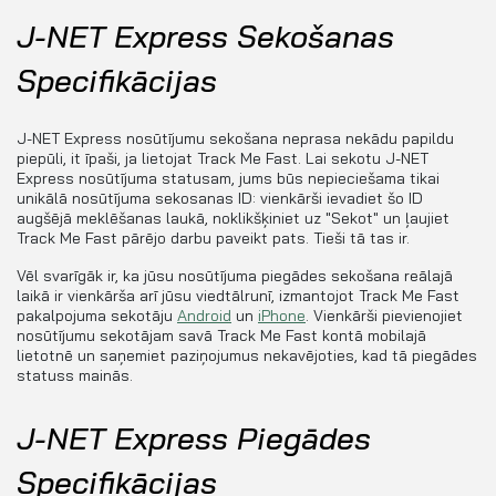
J-NET Express Sekošanas
Specifikācijas
J-NET Express nosūtījumu sekošana neprasa nekādu papildu
piepūli, it īpaši, ja lietojat Track Me Fast. Lai sekotu J-NET
Express nosūtījuma statusam, jums būs nepieciešama tikai
unikālā nosūtījuma sekosanas ID: vienkārši ievadiet šo ID
augšējā meklēšanas laukā, noklikšķiniet uz "Sekot" un ļaujiet
Track Me Fast pārējo darbu paveikt pats. Tieši tā tas ir.
Vēl svarīgāk ir, ka jūsu nosūtījuma piegādes sekošana reālajā
laikā ir vienkārša arī jūsu viedtālrunī, izmantojot Track Me Fast
pakalpojuma sekotāju
Android
un
iPhone
. Vienkārši pievienojiet
nosūtījumu sekotājam savā Track Me Fast kontā mobilajā
lietotnē un saņemiet paziņojumus nekavējoties, kad tā piegādes
statuss mainās.
J-NET Express Piegādes
Specifikācijas