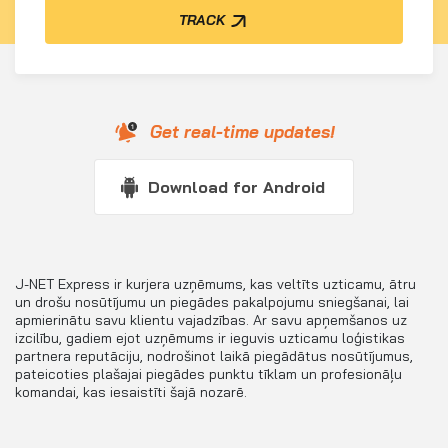
TRACK
Get real-time updates!
Download for Android
J-NET Express ir kurjera uzņēmums, kas veltīts uzticamu, ātru
un drošu nosūtījumu un piegādes pakalpojumu sniegšanai, lai
apmierinātu savu klientu vajadzības. Ar savu apņemšanos uz
izcilību, gadiem ejot uzņēmums ir ieguvis uzticamu loģistikas
partnera reputāciju, nodrošinot laikā piegādātus nosūtījumus,
pateicoties plašajai piegādes punktu tīklam un profesionāļu
komandai, kas iesaistīti šajā nozarē.