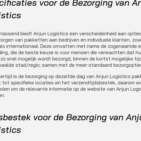
ificaties voor de Bezorging van A
stics
rrassend biedt Anjun Logistics een verscheidenheid aan optie
orgen van pakketten aan bedrijven en individuele klanten, zow
 als internationaal. Deze omvatten met name de zogenaamde 
ing, die de beste keuze is voor mensen die verwachten dat h
zo snel mogelijk wordt bezorgd, binnen de kortst mogelijke tij
paalde stad/regio; samen met de meer standaard bezorgoptie
kertijd is de bezorging op dezelfde dag van Anjun Logistics pa
 tot specifieke locaties en het verzendtijdsbestek, daarom w
len om de relevante informatie op de website van Anjun Logis
en.
dsbestek voor de Bezorging van Anj
stics