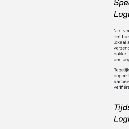
Spec
Logi
Niet ve
het bez
lokaal
verzend
pakket 
een be
Tegelij
beperkt
aanbevo
verifiër
Tij
Logi