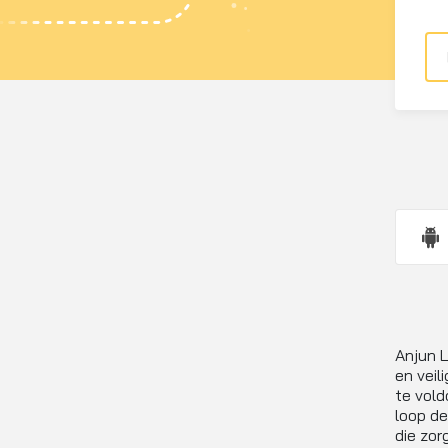
Anjun L
en veil
te vold
loop de
die zor