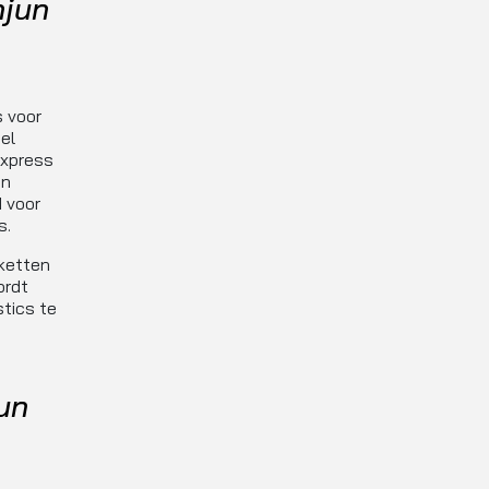
njun
s voor
el
express
un
d voor
s.
kketten
ordt
tics te
un