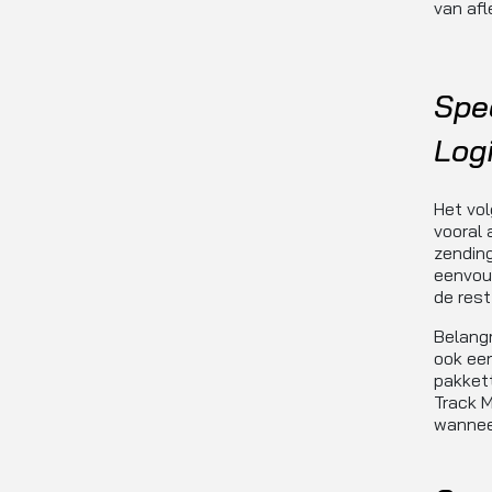
van afl
Spec
Logi
Het vol
vooral 
zending
eenvoud
de rest
Belangr
ook ee
pakket
Track M
wannee