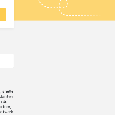
, snelle
klanten
n de
rtner,
 netwerk