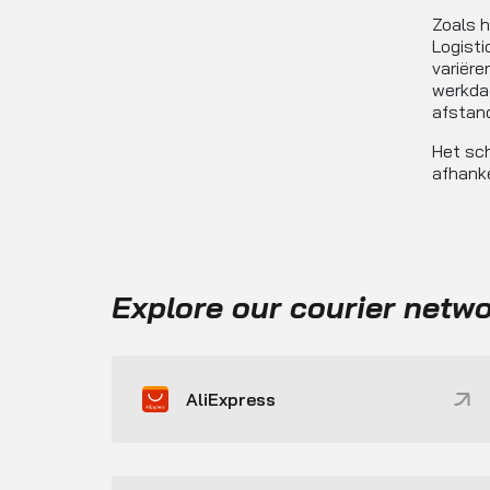
Zoals h
Logisti
variëre
werkdag
afstand
Het sch
afhanke
Explore our courier netw
AliExpress