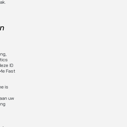
ak.
un
ing,
tics
deze ID
 Me Fast
e is
 aan uw
ing