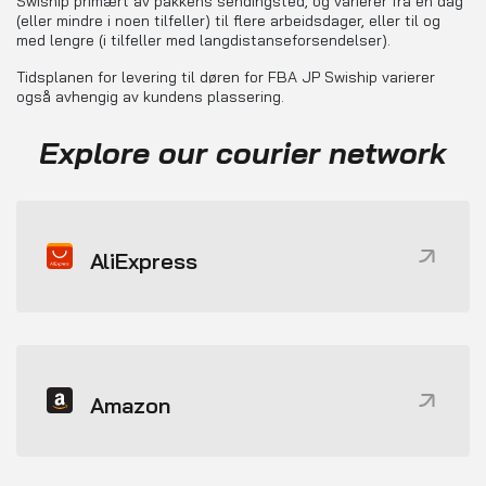
Swiship primært av pakkens sendingsted, og varierer fra én dag
(eller mindre i noen tilfeller) til flere arbeidsdager, eller til og
med lengre (i tilfeller med langdistanseforsendelser).
Tidsplanen for levering til døren for FBA JP Swiship varierer
også avhengig av kundens plassering.
Explore our courier network
AliExpress
Amazon