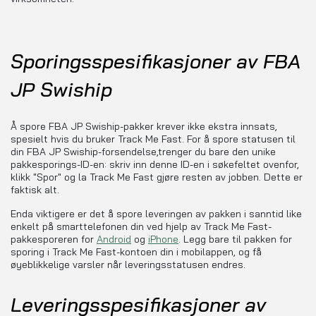
Sporingsspesifikasjoner av FBA
JP Swiship
Å spore FBA JP Swiship-pakker krever ikke ekstra innsats,
spesielt hvis du bruker Track Me Fast. For å spore statusen til
din FBA JP Swiship-forsendelse,trenger du bare den unike
pakkesporings-ID-en: skriv inn denne ID-en i søkefeltet ovenfor,
klikk "Spor" og la Track Me Fast gjøre resten av jobben. Dette er
faktisk alt.
Enda viktigere er det å spore leveringen av pakken i sanntid like
enkelt på smarttelefonen din ved hjelp av Track Me Fast-
pakkesporeren for
Android
og
iPhone
. Legg bare til pakken for
sporing i Track Me Fast-kontoen din i mobilappen, og få
øyeblikkelige varsler når leveringsstatusen endres.
Leveringsspesifikasjoner av