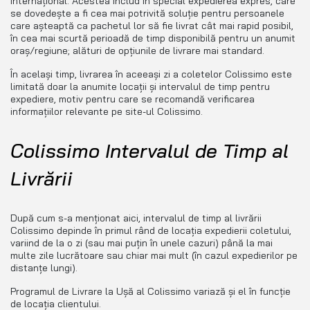
internațional. Acestea includ în special expedierea expres, care
se dovedește a fi cea mai potrivită soluție pentru persoanele
care așteaptă ca pachetul lor să fie livrat cât mai rapid posibil,
în cea mai scurtă perioadă de timp disponibilă pentru un anumit
oraș/regiune; alături de opțiunile de livrare mai standard.
În același timp, livrarea în aceeași zi a coletelor Colissimo este
limitată doar la anumite locații și intervalul de timp pentru
expediere, motiv pentru care se recomandă verificarea
informațiilor relevante pe site-ul Colissimo.
Colissimo Intervalul de Timp al
Livrării
După cum s-a menționat aici, intervalul de timp al livrării
Colissimo depinde în primul rând de locația expedierii coletului,
variind de la o zi (sau mai puțin în unele cazuri) până la mai
multe zile lucrătoare sau chiar mai mult (în cazul expedierilor pe
distanțe lungi).
Programul de Livrare la Ușă al Colissimo variază și el în funcție
de locația clientului.