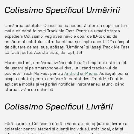
Colissimo Specificul Urmăririi
Urmărirea coletelor Colissimo nu necesită eforturi suplimentare,
mai ales dacă folosiți Track Me Fast. Pentru a urmări starea
expedierii Colissimo, veți avea nevoie doar de ID-ul unic de
urmărire al coletului: introduceți pur și simplu acest ID în câmpul
de căutare de mai sus, apăsați "Urmărire" și lăsați Track Me Fast
să facă restul. Acesta este, de fapt, tot.
Mai important, urmărirea livrării coletului în timp real este la fel
de ușoară și pe smartphone-ul dvs., utilizând tracker-ul de
pachete Track Me Fast pentru
Android
și
iPhone
. Adăugați pur și
simplu coletul pentru urmărire în contul dvs. Track Me Fast în
aplicația mobilă și veți primi notificări instantaneu atunci când
starea livrării se schimbă.
Colissimo Specificul Livrării
Fără surprize, Colissimo oferă o varietate de opțiuni de livrare a
coletelor pentru afaceri și clienții individuali, atât local, cât și