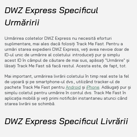
DWZ Express Specificul
Urmăririi
Urmărirea coletelor DWZ Express nu necesită eforturi
suplimentare, mai ales dacă folosiți Track Me Fast. Pentru a
urmări starea expedierii DWZ Express, veți avea nevoie doar de
ID-ul unic de urmărire al coletului: introduceți pur și simplu
acest ID în câmpul de căutare de mai sus, apăsați "Urmărire" și
lăsați Track Me Fast să facă restul. Acesta este, de fapt, tot.
Mai important, urmărirea livrării coletului în timp real este la fel
de ușoară și pe smartphone-ul dvs., utilizând tracker-ul de
pachete Track Me Fast pentru
Android
și
iPhone
. Adăugați pur și
simplu coletul pentru urmărire în contul dvs. Track Me Fast în
aplicația mobilă și veți primi notificări instantaneu atunci când
starea livrării se schimbă.
DWZ Express Specificul Livrării