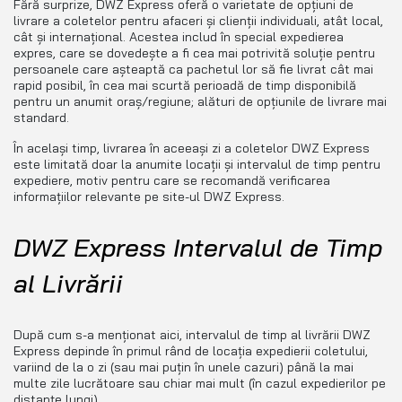
Fără surprize, DWZ Express oferă o varietate de opțiuni de
livrare a coletelor pentru afaceri și clienții individuali, atât local,
cât și internațional. Acestea includ în special expedierea
expres, care se dovedește a fi cea mai potrivită soluție pentru
persoanele care așteaptă ca pachetul lor să fie livrat cât mai
rapid posibil, în cea mai scurtă perioadă de timp disponibilă
pentru un anumit oraș/regiune; alături de opțiunile de livrare mai
standard.
În același timp, livrarea în aceeași zi a coletelor DWZ Express
este limitată doar la anumite locații și intervalul de timp pentru
expediere, motiv pentru care se recomandă verificarea
informațiilor relevante pe site-ul DWZ Express.
DWZ Express Intervalul de Timp
al Livrării
După cum s-a menționat aici, intervalul de timp al livrării DWZ
Express depinde în primul rând de locația expedierii coletului,
variind de la o zi (sau mai puțin în unele cazuri) până la mai
multe zile lucrătoare sau chiar mai mult (în cazul expedierilor pe
distanțe lungi).