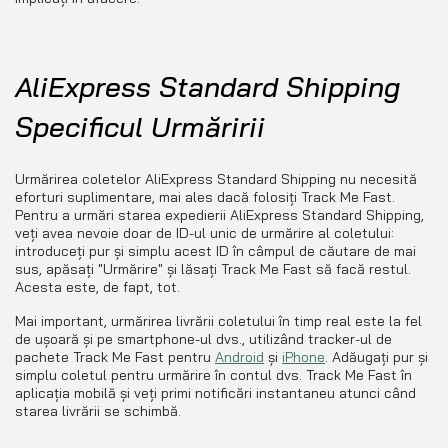
AliExpress Standard Shipping
Specificul Urmăririi
Urmărirea coletelor AliExpress Standard Shipping nu necesită
eforturi suplimentare, mai ales dacă folosiți Track Me Fast.
Pentru a urmări starea expedierii AliExpress Standard Shipping,
veți avea nevoie doar de ID-ul unic de urmărire al coletului:
introduceți pur și simplu acest ID în câmpul de căutare de mai
sus, apăsați "Urmărire" și lăsați Track Me Fast să facă restul.
Acesta este, de fapt, tot.
Mai important, urmărirea livrării coletului în timp real este la fel
de ușoară și pe smartphone-ul dvs., utilizând tracker-ul de
pachete Track Me Fast pentru
Android
și
iPhone
. Adăugați pur și
simplu coletul pentru urmărire în contul dvs. Track Me Fast în
aplicația mobilă și veți primi notificări instantaneu atunci când
starea livrării se schimbă.