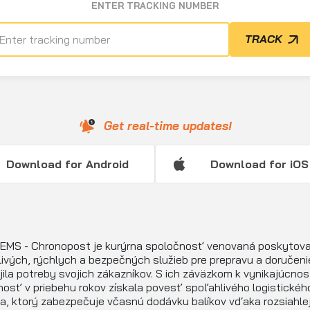
ENTER TRACKING NUMBER
TRACK
Get real-time updates!
Download for Android
Download for iOS
 EMS - Chronopost je kurýrna spoločnosť venovaná poskytova
ivých, rýchlych a bezpečných služieb pre prepravu a doručeni
ila potreby svojich zákazníkov. S ich záväzkom k vynikajúcnost
osť v priebehu rokov získala povesť spoľahlivého logistickéh
a, ktorý zabezpečuje včasnú dodávku balíkov vďaka rozsiahlej 