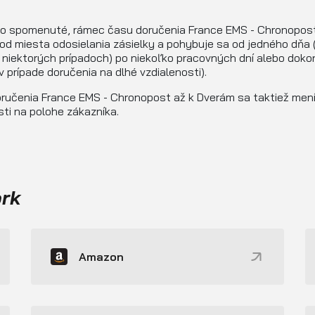
lo spomenuté, rámec času doručenia France EMS - Chronopost
od miesta odosielania zásielky a pohybuje sa od jedného dňa 
niektorých prípadoch) po niekoľko pracovných dní alebo doko
(v prípade doručenia na dlhé vzdialenosti).
ručenia France EMS - Chronopost až k Dverám sa taktiež mení
sti na polohe zákazníka.
ork
Amazon