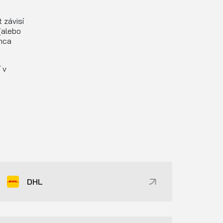
 závisí
(alebo
nca
 v
DHL