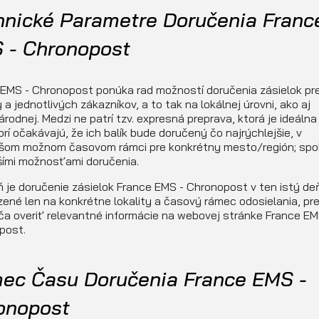
hnické Parametre Doručenia Franc
 - Chronopost
EMS - Chronopost ponúka rad možností doručenia zásielok pr
 a jednotlivých zákazníkov, a to tak na lokálnej úrovni, ako aj
rodnej. Medzi ne patrí tzv. expresná preprava, ktorá je ideálna
torí očakávajú, že ich balík bude doručený čo najrýchlejšie, v
tšom možnom časovom rámci pre konkrétny mesto/región; spo
šími možnosťami doručenia.
 je doručenie zásielok France EMS - Chronopost v ten istý de
né len na konkrétne lokality a časový rámec odosielania, pr
a overiť relevantné informácie na webovej stránke France EM
post.
ec Času Doručenia France EMS -
onopost