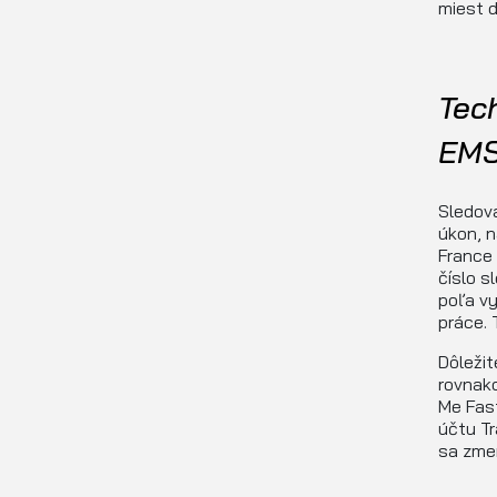
miest d
Tec
EMS
Sledov
úkon, n
France
číslo s
poľa vy
práce. 
Dôležit
rovnak
Me Fas
účtu Tr
sa zmen