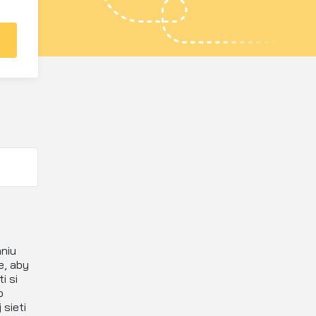
niu
e, aby
i si
o
sieti