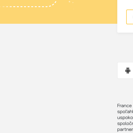
France
spoľahl
uspokoj
spoločn
partner