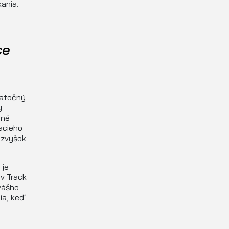
ania.
ce
datočný
y
čné
acieho
 zvyšok
 je
v Track
 vášho
ia, keď