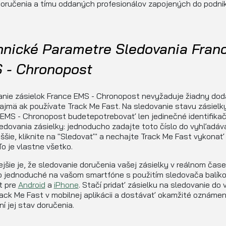
oručenia a tímu oddaných profesionálov zapojených do podnik
hnické Parametre Sledovania Fran
 - Chronopost
anie zásielok France EMS - Chronopost nevyžaduje žiadny do
ajmä ak používate Track Me Fast. Na sledovanie stavu zásielk
 EMS - Chronopost budetepotrebovať len jedinečné identifika
ledovania zásielky: jednoducho zadajte toto číslo do vyhľadáv
ššie, kliknite na "Sledovať" a nechajte Track Me Fast vykonať
To je vlastne všetko.
ejšie je, že sledovanie doručenia vašej zásielky v reálnom čase
o jednoduché na vašom smartfóne s použitím sledovača balíko
t pre
Android
a
iPhone
. Stačí pridať zásielku na sledovanie do
ack Me Fast v mobilnej aplikácii a dostávať okamžité oznámen
í jej stav doručenia.