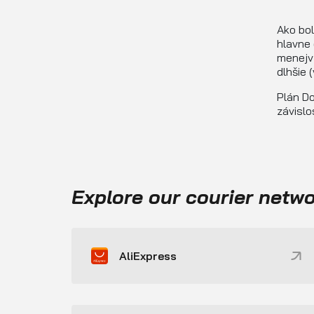
Ako bo
hlavne 
menejv 
dlhšie 
Plán Do
závislo
Explore our courier netw
AliExpress