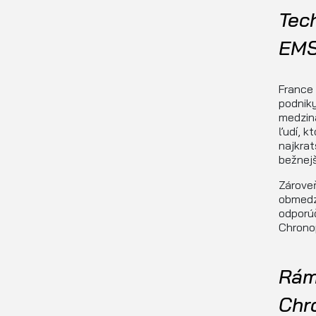
Tec
EMS
France 
podniky
medziná
ľudí, k
najkra
bežnej
Zároveň
obmedze
odporúč
Chrono
Rám
Chr