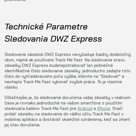
Technické Parametre
Sledovania DWZ Express
Sledovanie zásielok DWZ Express nevyžaduje žiadny dodatočný
úkon, najmä ak používate Track Me Fast. Na sledovanie stavu
zásielky DWZ Express budetepotrebovať len jedinečné
identifikačné číslo sledovania zásielky: jednoducho zadajte toto
číslo do vyhľadávacieho poľa vyššie, kliknite na "Sledovať" a
nechajte Track Me Fast vykonať zvyšok práce. To je vlastne
všetko.
Dôležitejšie je, že sledovanie doručenia vašej zásielky v reálnom
čase je rovnako jednoduché na vašom smartfóne s použitím
sledovača balíkov Track Me Fast pre
Android
a
iPhone
. Stačí
pridať zásielku na sledovanie do vášho účtu Track Me Fast v
mobilnej aplikácii a dostávať okamžité oznámenia, keď sa zmení
jej stav doručenia.