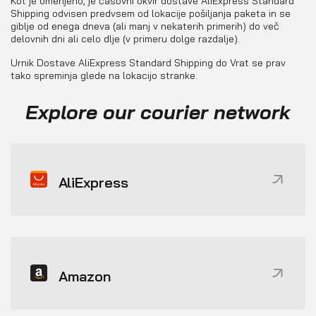
Kot je omenjeno, je časovni okvir dostave AliExpress Standard
Shipping odvisen predvsem od lokacije pošiljanja paketa in se
giblje od enega dneva (ali manj v nekaterih primerih) do več
delovnih dni ali celo dlje (v primeru dolge razdalje).
Urnik Dostave AliExpress Standard Shipping do Vrat se prav
tako spreminja glede na lokacijo stranke.
Explore our courier network
AliExpress
Amazon