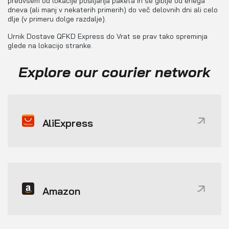
predvsem od lokacije pošiljanja paketa in se giblje od enega
dneva (ali manj v nekaterih primerih) do več delovnih dni ali celo
dlje (v primeru dolge razdalje).
Urnik Dostave QFKD Express do Vrat se prav tako spreminja
glede na lokacijo stranke.
Explore our courier network
AliExpress
Amazon