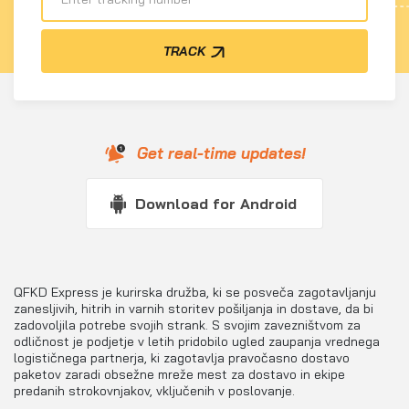
TRACK
Get real-time updates!
Download for Android
QFKD Express je kurirska družba, ki se posveča zagotavljanju
zanesljivih, hitrih in varnih storitev pošiljanja in dostave, da bi
zadovoljila potrebe svojih strank. S svojim zavezništvom za
odličnost je podjetje v letih pridobilo ugled zaupanja vrednega
logističnega partnerja, ki zagotavlja pravočasno dostavo
paketov zaradi obsežne mreže mest za dostavo in ekipe
predanih strokovnjakov, vključenih v poslovanje.