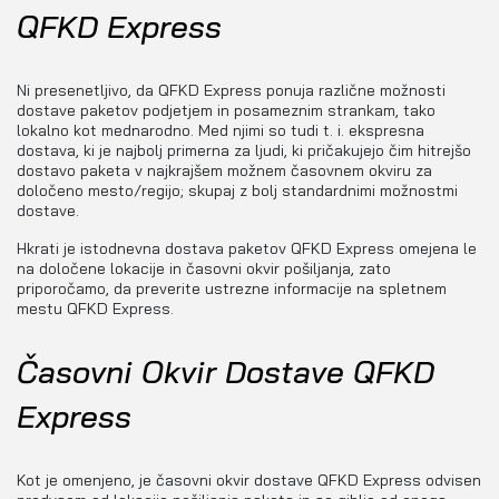
QFKD Express
Ni presenetljivo, da QFKD Express ponuja različne možnosti
dostave paketov podjetjem in posameznim strankam, tako
lokalno kot mednarodno. Med njimi so tudi t. i. ekspresna
dostava, ki je najbolj primerna za ljudi, ki pričakujejo čim hitrejšo
dostavo paketa v najkrajšem možnem časovnem okviru za
določeno mesto/regijo; skupaj z bolj standardnimi možnostmi
dostave.
Hkrati je istodnevna dostava paketov QFKD Express omejena le
na določene lokacije in časovni okvir pošiljanja, zato
priporočamo, da preverite ustrezne informacije na spletnem
mestu QFKD Express.
Časovni Okvir Dostave QFKD
Express
Kot je omenjeno, je časovni okvir dostave QFKD Express odvisen