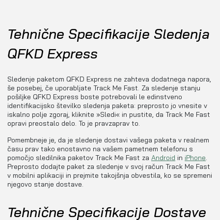
Tehnične Specifikacije Sledenja
QFKD Express
Sledenje paketom QFKD Express ne zahteva dodatnega napora,
še posebej, če uporabljate Track Me Fast. Za sledenje stanju
pošiljke QFKD Express boste potrebovali le edinstveno
identifikacijsko številko sledenja paketa: preprosto jo vnesite v
iskalno polje zgoraj, kliknite »Sledi« in pustite, da Track Me Fast
opravi preostalo delo. To je pravzaprav to.
Pomembneje je, da je sledenje dostavi vašega paketa v realnem
času prav tako enostavno na vašem pametnem telefonu s
pomočjo sledilnika paketov Track Me Fast za
Android
in
iPhone
.
Preprosto dodajte paket za sledenje v svoj račun Track Me Fast
v mobilni aplikaciji in prejmite takojšnja obvestila, ko se spremeni
njegovo stanje dostave.
Tehnične Specifikacije Dostave