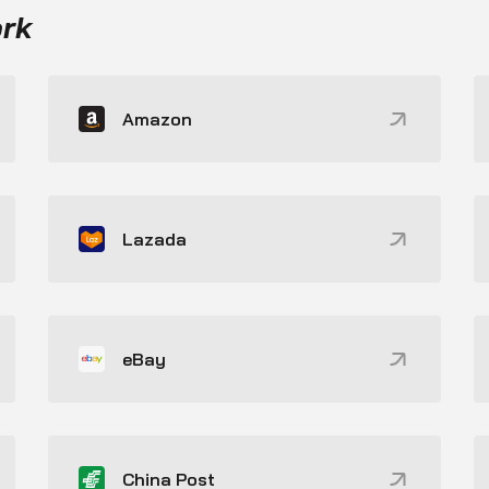
ork
Amazon
Lazada
eBay
China Post