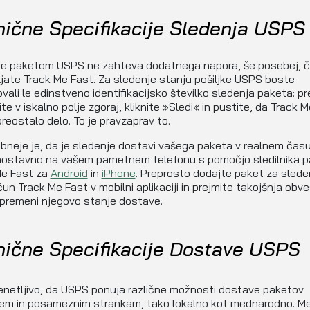
nične Specifikacije Sledenja USPS
je paketom USPS ne zahteva dodatnega napora, še posebej, 
jate Track Me Fast. Za sledenje stanju pošiljke USPS boste
vali le edinstveno identifikacijsko številko sledenja paketa: p
ite v iskalno polje zgoraj, kliknite »Sledi« in pustite, da Track 
preostalo delo. To je pravzaprav to.
eje je, da je sledenje dostavi vašega paketa v realnem času
nostavno na vašem pametnem telefonu s pomočjo sledilnika 
Me Fast za
Android
in
iPhone
. Preprosto dodajte paket za slede
čun Track Me Fast v mobilni aplikaciji in prejmite takojšnja obve
premeni njegovo stanje dostave.
nične Specifikacije Dostave USPS
enetljivo, da USPS ponuja različne možnosti dostave paketov
em in posameznim strankam, tako lokalno kot mednarodno. Me