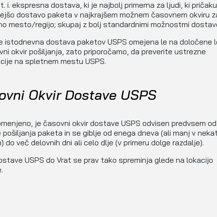
t. i. ekspresna dostava, ki je najbolj primerna za ljudi, ki pričaku
trejšo dostavo paketa v najkrajšem možnem časovnem okviru z
o mesto/regijo; skupaj z bolj standardnimi možnostmi dostav
je istodnevna dostava paketov USPS omejena le na določene l
vni okvir pošiljanja, zato priporočamo, da preverite ustrezne
acije na spletnem mestu USPS.
ovni Okvir Dostave USPS
omenjeno, je časovni okvir dostave USPS odvisen predvsem od
e pošiljanja paketa in se giblje od enega dneva (ali manj v nekat
) do več delovnih dni ali celo dlje (v primeru dolge razdalje).
ostave USPS do Vrat se prav tako spreminja glede na lokacijo
.