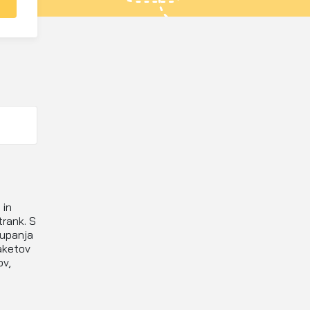
 in
trank. S
aupanja
aketov
ov,