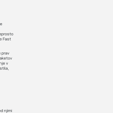
če
reprosto
Me Fast
 prav
paketov
nje v
stila,
d njimi