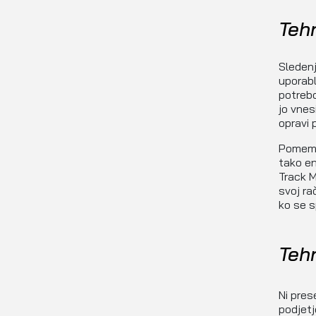
Teh
Sleden
uporabl
potrebo
jo vnes
opravi 
Pomembn
tako e
Track 
svoj ra
ko se s
Teh
Ni pres
podjetj