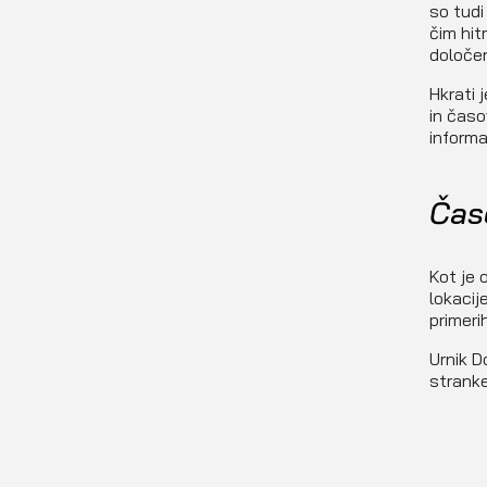
so tudi 
čim hi
določen
Hkrati 
in časo
inform
Čas
Kot je 
lokacij
primerih
Urnik D
stranke