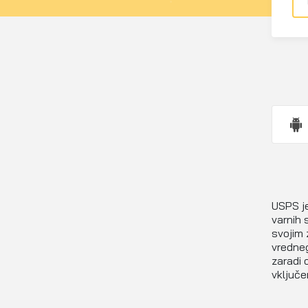
USPS je
varnih 
svojim 
vredneg
zaradi 
vključe