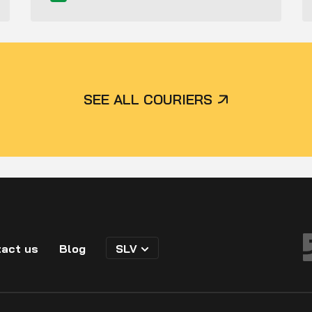
SEE ALL COURIERS
act us
Blog
SLV