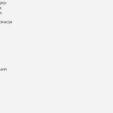
jejo
a
e.
okacije
erih