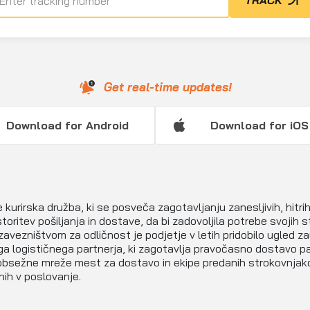
TRACK
Get real-time updates!
Download for Android
Download for iOS
 kurirska družba, ki se posveča zagotavljanju zanesljivih, hitrih
storitev pošiljanja in dostave, da bi zadovoljila potrebe svojih s
zavezništvom za odličnost je podjetje v letih pridobilo ugled z
a logističnega partnerja, ki zagotavlja pravočasno dostavo p
obsežne mreže mest za dostavo in ekipe predanih strokovnjak
nih v poslovanje.