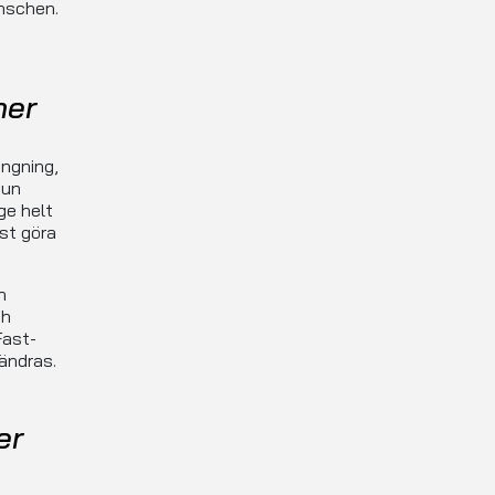
anschen.
ner
ängning,
jun
ge helt
ast göra
n
h
Fast-
ändras.
er