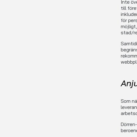
Inte öv
till fö
inklude
för per
möjligt
stad/re
Samtidi
begräns
rekomme
webbpl
Anj
Som näm
leverans
arbetsd
Dörren-
beroen