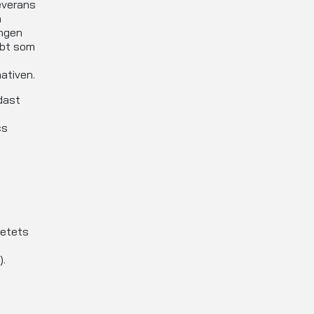
leverans
a
ingen
bbt som
ativen.
dast
cs
ketets
a
).