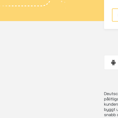
Deutsch
pålitli
kunders
byggt u
snabb o