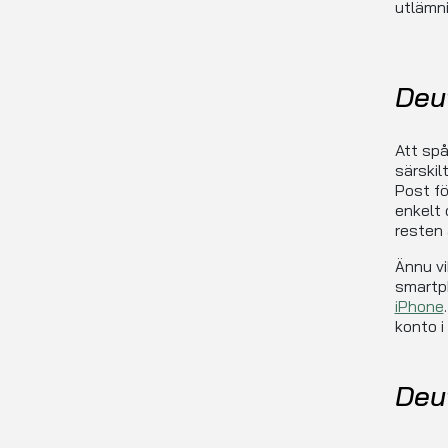
utlämni
Deu
Att spå
särskil
Post fö
enkelt 
resten 
Ännu vi
smartp
iPhone
konto i
Deu