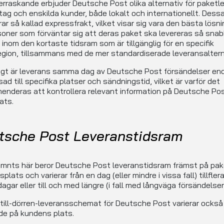
erraskande erbjuder Deutsche Post olika alternativ för paketl
retag och enskilda kunder, både lokalt och internationellt. Dess
rar så kallad expressfrakt, vilket visar sig vara den bästa lösn
soner som förväntar sig att deras paket ska levereras så sna
, inom den kortaste tidsram som är tillgänglig för en specifik
gion, tillsammans med de mer standardiserade leveransaltern
igt är leverans samma dag av Deutsche Post försändelser en
ad till specifika platser och sändningstid, vilket är varför det
nderas att kontrollera relevant information på Deutsche Po
ats.
tsche Post Leveranstidsram
mnts här beror Deutsche Post leveranstidsram främst på pa
plats och varierar från en dag (eller mindre i vissa fall) tillfler
agar eller till och med längre (i fall med långväga försändelser
till-dörren-leveransschemat för Deutsche Post varierar också
de på kundens plats.