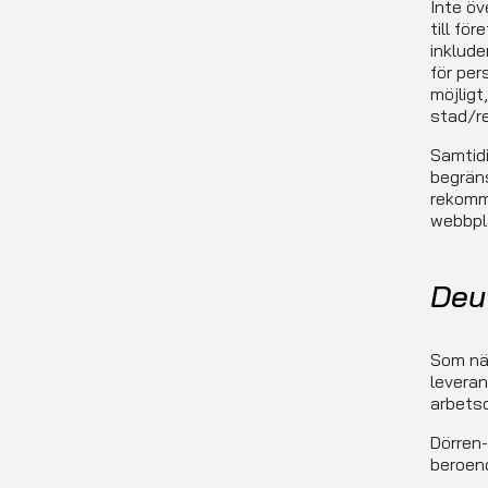
Inte öv
till fö
inklude
för per
möjligt
stad/re
Samtid
begräns
rekomme
webbpl
Deu
Som nä
leverans
arbetsd
Dörren-
beroen