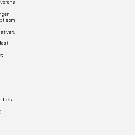
everans
a
ingen
bbt som
ativen.
dast
st
ketets
a
).