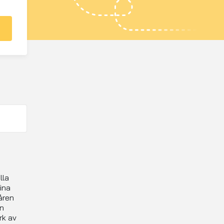
lla
ina
åren
en
rk av