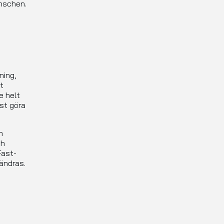
anschen.
ning,
t
e helt
ast göra
n
h
Fast-
ändras.