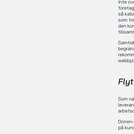
Inte öv
företag
så kall
som för
den kor
tillsam
Samtidi
begräns
rekomme
webbpl
Fly
Som nä
leverans
arbetsd
Dörren-
på kund