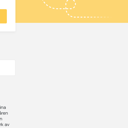
ina
åren
en
rk av