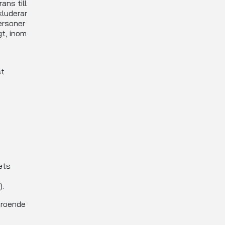
ans till
kluderar
personer
gt, inom
st
ets
a
).
eroende