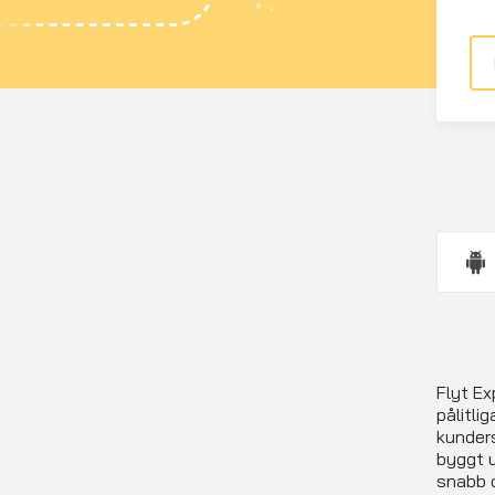
Flyt Ex
pålitli
kunders
byggt u
snabb o