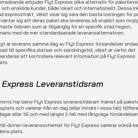
erraskande erbjuder Flyt Express olika alternativ för paketlever
 och enskilda kunder, både lokalt och internationellt. Dessa in
ad expressfrakt, vilket visar sig vara den bästa lösningen för 
väntar sig att deras paket ska levereras så snabbt som möjli
taste tidsram som är tillgänglig för en specifik stad/region,
mans med de mer standardiserade leveransalternativen.
gt är leverans samma dag av Flyt Express försändelser enda
ad till specifika platser och sändningstid, vilket är varför det
nderas att kontrollera relevant information på Flyt Express
ats.
t Express Leveranstidsram
mnts här beror Flyt Express leveranstidsram främst på paket
plats och varierar från en dag (eller mindre i vissa fall) tillfler
agar eller till och med längre (i fall med långväga försändelser
till-dörren-leveransschemat för Flyt Express varierar också b
ens plats.