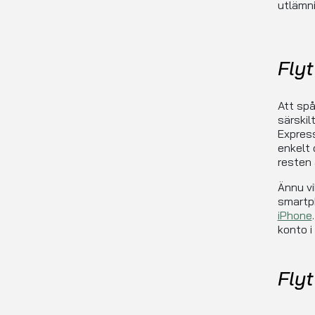
utlämni
Flyt
Att spå
särskil
Express
enkelt 
resten 
Ännu vi
smartp
iPhone
konto i
Fly