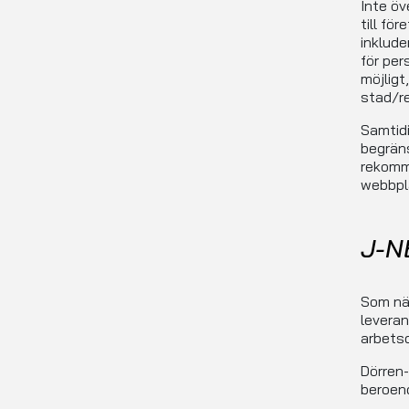
Inte öv
till fö
inklude
för per
möjligt
stad/re
Samtid
begräns
rekomme
webbpl
J-N
Som nä
leverans
arbetsd
Dörren-
beroen