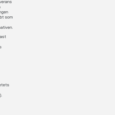
everans
a
ingen
bbt som
ativen.
dast
s
etets
a
).