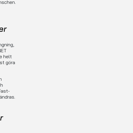
anschen.
er
ngning,
NET
e helt
ast göra
n
h
Fast-
ändras.
r