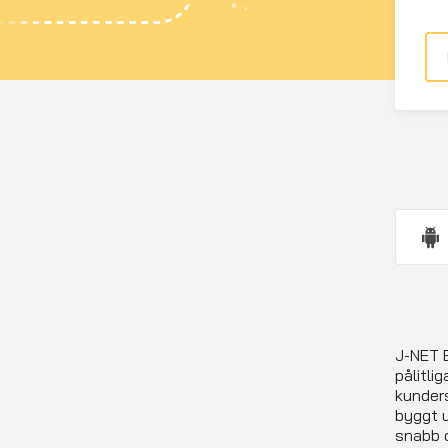
J-NET E
pålitli
kunders
byggt u
snabb o