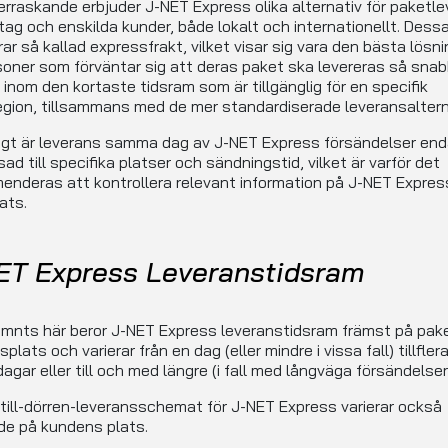
erraskande erbjuder J-NET Express olika alternativ för paketl
retag och enskilda kunder, både lokalt och internationellt. Dess
rar så kallad expressfrakt, vilket visar sig vara den bästa lösn
soner som förväntar sig att deras paket ska levereras så sna
, inom den kortaste tidsram som är tillgänglig för en specifik
gion, tillsammans med de mer standardiserade leveransaltern
igt är leverans samma dag av J-NET Express försändelser en
ad till specifika platser och sändningstid, vilket är varför det
nderas att kontrollera relevant information på J-NET Expres
ats.
ET Express Leveranstidsram
mnts här beror J-NET Express leveranstidsram främst på pak
plats och varierar från en dag (eller mindre i vissa fall) tillfler
agar eller till och med längre (i fall med långväga försändelser
till-dörren-leveransschemat för J-NET Express varierar också
de på kundens plats.