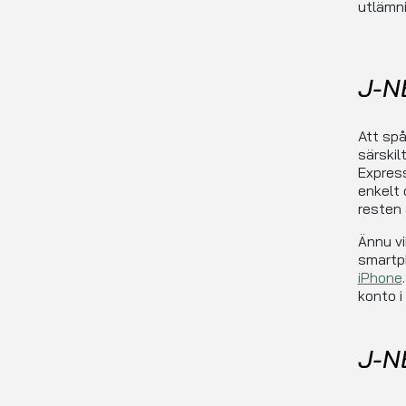
utlämni
J-N
Att spå
särskil
Express
enkelt 
resten 
Ännu vi
smartp
iPhone
konto i
J-N