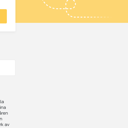
la
ina
åren
en
rk av