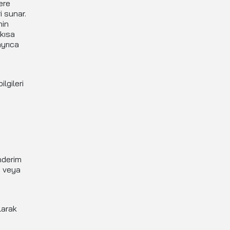
ere
i sunar.
nin
 kısa
ayrıca
lgileri
nderim
e veya
larak