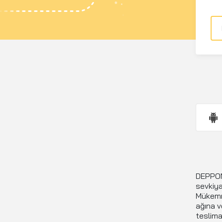
DEPPON, 
sevkiya
Mükemme
ağına v
teslimat