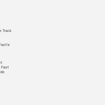
e Track
n
 Fast'e
et
e Fast
nde