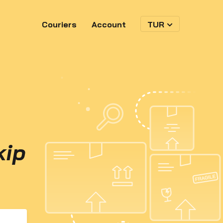
Couriers
Account
TUR
kip