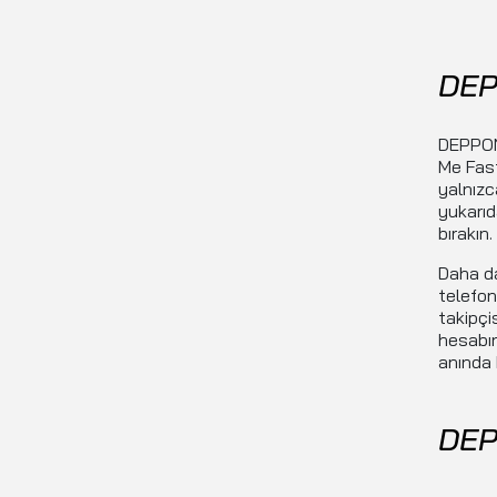
DEP
DEPPON 
Me Fast
yalnızc
yukarıd
bırakın.
Daha da
telefo
takipçi
hesabın
anında b
DEP