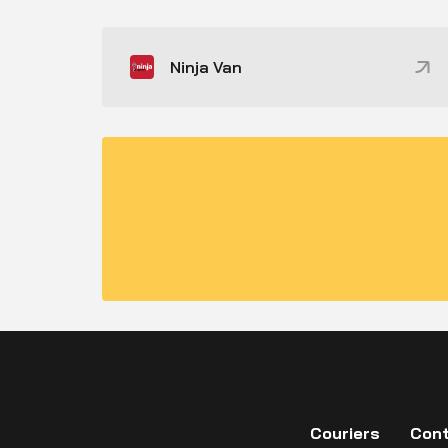
Ninja Van
Couriers
Cont