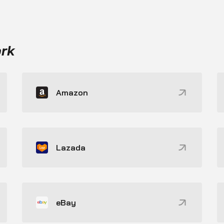
ork
Amazon
Lazada
eBay