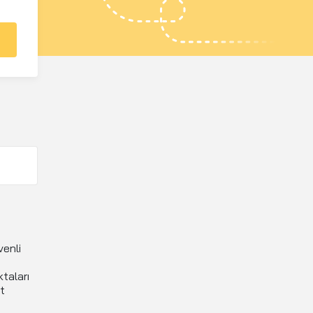
venli
ktaları
t