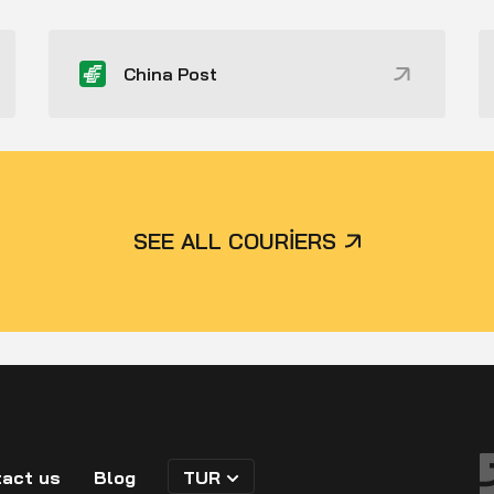
China Post
SEE ALL COURIERS
act us
Blog
TUR