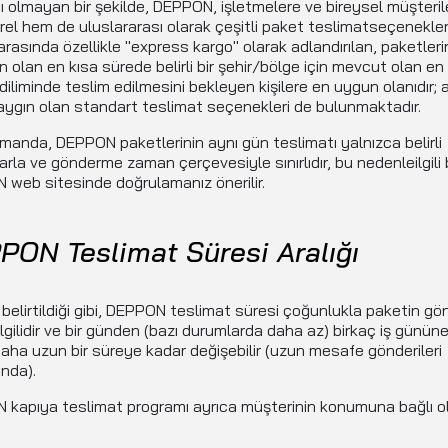
cı olmayan bir şekilde, DEPPON, işletmelere ve bireysel müşteril
el hem de uluslararası olarak çeşitli paket teslimatseçenekler
arasında özellikle "express kargo" olarak adlandırılan, paketleri
olan en kısa sürede belirli bir şehir/bölge için mevcut olan en
iliminde teslim edilmesini bekleyen kişilere en uygun olanıdır; 
ygın olan standart teslimat seçenekleri de bulunmaktadır.
manda, DEPPON paketlerinin aynı gün teslimatı yalnızca belirli
rla ve gönderme zaman çerçevesiyle sınırlıdır, bu nedenleilgili bi
web sitesinde doğrulamanız önerilir.
PON Teslimat Süresi Aralığı
belirtildiği gibi, DEPPON teslimat süresi çoğunlukla paketin gö
e ilgilidir ve bir günden (bazı durumlarda daha az) birkaç iş günün
aha uzun bir süreye kadar değişebilir (uzun mesafe gönderileri
nda).
kapıya teslimat programı ayrıca müşterinin konumuna bağlı o