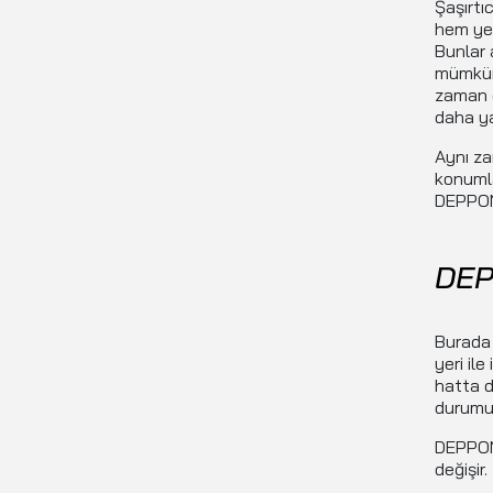
Şaşırtı
hem yer
Bunlar 
mümkün 
zaman d
daha ya
Aynı za
konumla
DEPPON 
DEP
Burada 
yeri il
hatta d
durumu
DEPPON 
değişir.