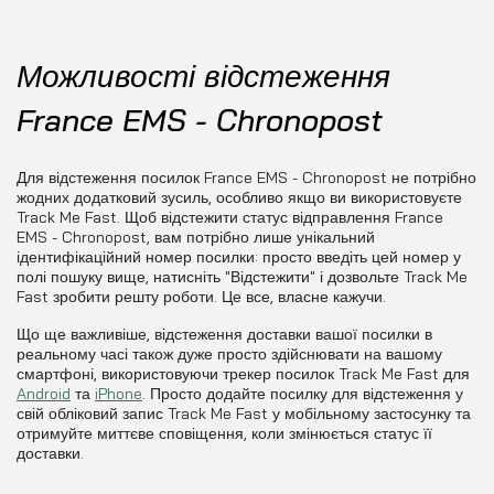
Можливості відстеження
France EMS - Chronopost
Для відстеження посилок France EMS - Chronopost не потрібно
жодних додатковий зусиль, особливо якщо ви використовуєте
Track Me Fast. Щоб відстежити статус відправлення France
EMS - Chronopost, вам потрібно лише унікальний
ідентифікаційний номер посилки: просто введіть цей номер у
полі пошуку вище, натисніть "Відстежити" і дозвольте Track Me
Fast зробити решту роботи. Це все, власне кажучи.
Що ще важливіше, відстеження доставки вашої посилки в
реальному часі також дуже просто здійснювати на вашому
смартфоні, використовуючи трекер посилок Track Me Fast для
Android
та
iPhone
. Просто додайте посилку для відстеження у
свій обліковий запис Track Me Fast у мобільному застосунку та
отримуйте миттєве сповіщення, коли змінюється статус її
доставки.