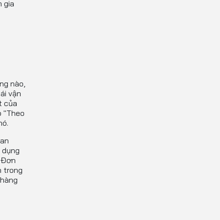
 gia
ng nào,
ái vận
t của
p "Theo
nó.
ian
ử dụng
. Đơn
n trong
 hàng