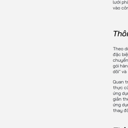
lưới ph
vào côn
Thô
Theo dõ
đặc biệ
chuyển
gói hàn
dõi" và
Quan tr
thực cũ
ứng dụ
giản th
ứng dụn
thay đổ