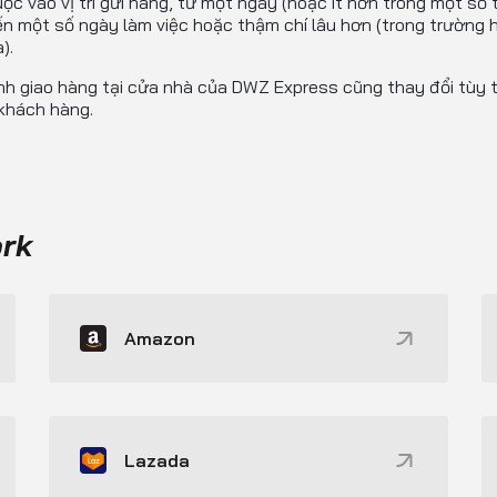
ộc vào vị trí gửi hàng, từ một ngày (hoặc ít hơn trong một số
n một số ngày làm việc hoặc thậm chí lâu hơn (trong trường 
).
ình giao hàng tại cửa nhà của DWZ Express cũng thay đổi tùy t
 khách hàng.
ork
Amazon
Lazada