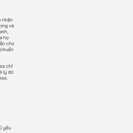
o nhận
ương và
anh,
a họ
sẵn cho
 chuẩn
ss chỉ
à lý do
ess.
ủ yếu