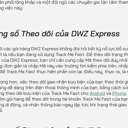
ân phối rộng khắp và một đội ngũ các chuyên gia tận tâm tham
g việc này.
ng số Theo dõi của DWZ Express
i các gói hàng DWZ Express không đòi hỏi bất kỳ nỗ lực bổ su
t là nếu bạn đang sử dụng Track Me Fast. Để theo dõi trạng th
 của DWZ Express, bạn chỉ cần cung cấp Mã theo dõi duy nhấ
g: đơn giản là nhập Mã này vào trường tìm kiếm phía trên, nhấ
 để Track Me Fast thực hiện phần còn lại. Điều này, thực ra, là 
ọng hơn, việc theo dõi giao nhận bưu kiện của bạn theo thời g
ng dễ dàng trên điện thoại thông minh của bạn, bằng cách s
ng theo dõi bưu kiện của Track Me Fast cho
Android
và
iPhone
êm gói hàng để theo dõi trong tài khoản Track Me Fast của bạ
g di động, và nhận thông báo ngay lập tức khi trạng thái giao
i.