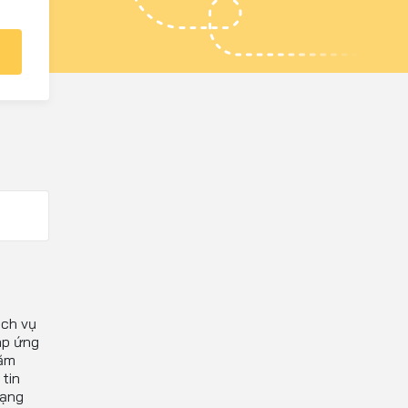
ịch vụ
áp ứng
năm
tin
mạng