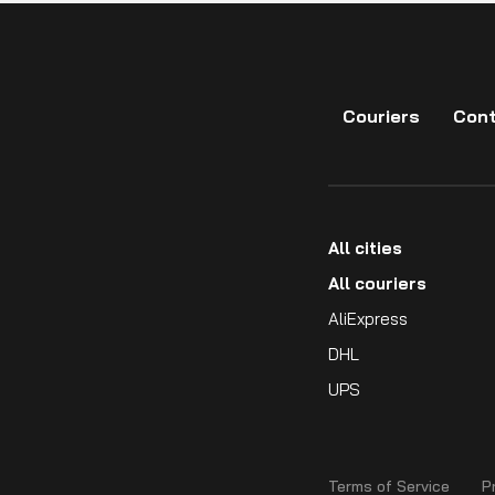
Couriers
Cont
All cities
All couriers
AliExpress
DHL
UPS
Terms of Service
P