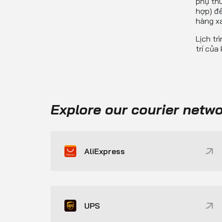
phụ thu
hợp) đế
hàng xa
Lịch tr
trí của
Explore our courier netw
AliExpress
UPS