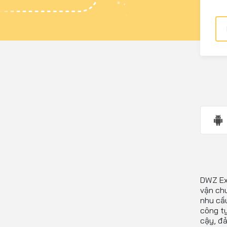
DWZ Ex
vận ch
nhu cầu
công ty
cậy, đ