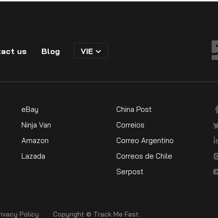
act us
Blog
VIE
eBay
China Post
Ninja Van
Correios
Amazon
Correo Argentino
Lazada
Correos de Chile
Serpost
rivacy Policy
Copyright © Track Me Fast