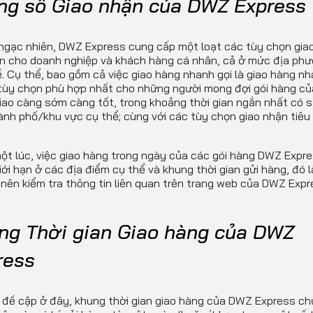
ng số Giao nhận của DWZ Express
ngạc nhiên, DWZ Express cung cấp một loạt các tùy chọn gia
ện cho doanh nghiệp và khách hàng cá nhân, cả ở mức địa ph
. Cụ thể, bao gồm cả việc giao hàng nhanh gọi là giao hàng nh
 tùy chọn phù hợp nhất cho những người mong đợi gói hàng củ
ao càng sớm càng tốt, trong khoảng thời gian ngắn nhất có 
nh phố/khu vực cụ thể; cùng với các tùy chọn giao nhận tiêu
t lúc, việc giao hàng trong ngày của các gói hàng DWZ Expre
ới hạn ở các địa điểm cụ thể và khung thời gian gửi hàng, đó l
 nên kiểm tra thông tin liên quan trên trang web của DWZ Expr
ng Thời gian Giao hàng của DWZ
ress
 đề cập ở đây, khung thời gian giao hàng của DWZ Express ch