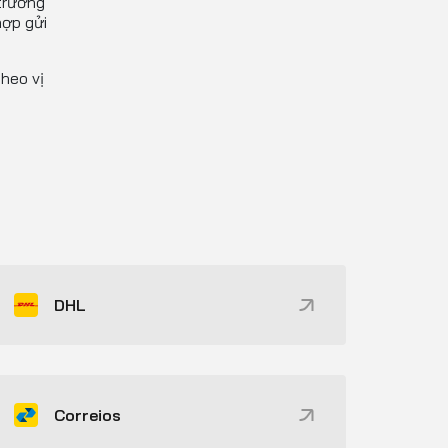
 trường
hợp gửi
heo vị
DHL
Correios