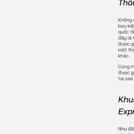
Thô
Không 
bưu ki
quốc tế
đây là
được gi
một thà
khác.
Cùng mộ
được gi
tại sao
Khu
Exp
Như đã