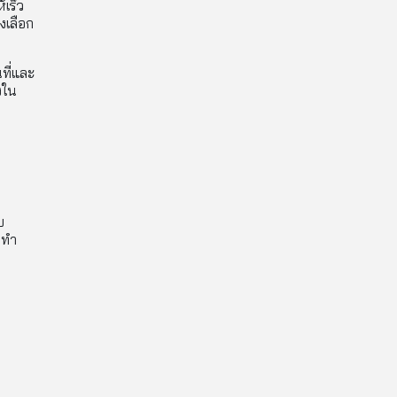
้เร็ว
งเลือก
ที่และ
งใน
บ
นทำ