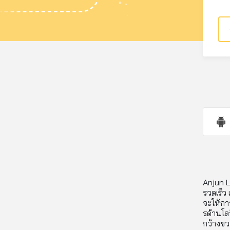
Anjun Lo
รวดเร็ว
จะให้การ
รด้านโลจ
กว้างขวา